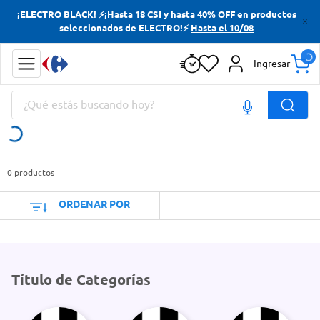
¡ELECTRO BLACK! ⚡¡Hasta 18 CSI y hasta 40% OFF en productos
Términos más buscados
seleccionados de ELECTRO!⚡
Hasta el 10/08
Yerba
Ingresar
Cerveza
¿Qué estás buscando hoy?
Doves
Jabon Tocador
Términos más buscados
Yerba
0
productos
Cerveza
ORDENAR POR
Doves
Jabon Tocador
Título de Categorías