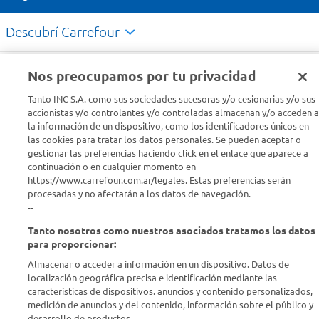
Descubrí Carrefour
Conocenos
Nos preocupamos por tu privacidad
Tanto INC S.A. como sus sociedades sucesoras y/o cesionarias y/o sus
Info útil
accionistas y/o controlantes y/o controladas almacenan y/o acceden a
la información de un dispositivo, como los identificadores únicos en
las cookies para tratar los datos personales. Se pueden aceptar o
Comprá Online
gestionar las preferencias haciendo click en el enlace que aparece a
continuación o en cualquier momento en
https://www.carrefour.com.ar/legales. Estas preferencias serán
Enterate de nuestras ofertas
procesadas y no afectarán a los datos de navegación.
Dejanos tu mail para recibir todas las ofertas y promociones antes
--
que nadie.
Tanto nosotros como nuestros asociados tratamos los datos
para proporcionar:
Provincia
Almacenar o acceder a información en un dispositivo. Datos de
localización geográfica precisa e identificación mediante las
ENVIAR
características de dispositivos. anuncios y contenido personalizados,
medición de anuncios y del contenido, información sobre el público y
desarrollo de productos..