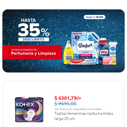
$
6301
,
75
c/u
$
9695
,
00
Ver Precio sin impuestos nacionales
Toallas femeninas nocturna Kotex
larga 20 uni