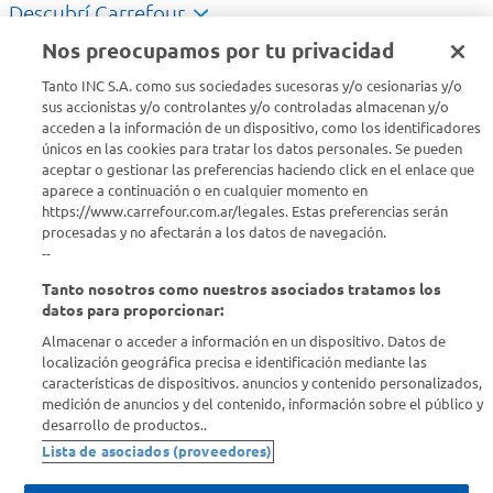
Descubrí Carrefour
Nos preocupamos por tu privacidad
Conocenos
Tanto INC S.A. como sus sociedades sucesoras y/o cesionarias y/o
sus accionistas y/o controlantes y/o controladas almacenan y/o
acceden a la información de un dispositivo, como los identificadores
Info útil
únicos en las cookies para tratar los datos personales. Se pueden
aceptar o gestionar las preferencias haciendo click en el enlace que
aparece a continuación o en cualquier momento en
Comprá Online
https://www.carrefour.com.ar/legales. Estas preferencias serán
procesadas y no afectarán a los datos de navegación.
Enterate de nuestras ofertas
--
Dejanos tu mail para recibir todas las ofertas y promociones antes
Tanto nosotros como nuestros asociados tratamos los
que nadie.
datos para proporcionar:
Almacenar o acceder a información en un dispositivo. Datos de
Provincia
localización geográfica precisa e identificación mediante las
características de dispositivos. anuncios y contenido personalizados,
medición de anuncios y del contenido, información sobre el público y
ENVIAR
desarrollo de productos..
Lista de asociados (proveedores)