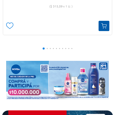
$
315
,
09
1 U.