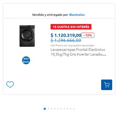
Vendido y entregado por
Electrolux
18 CUOTAS SIN INTERÉS
$
1
.
120
.
319
,
00
-
13
%
$
1
.
296
.
666
,
00
Ver Precio sin impuestos nacionales
Lavasecarropas Frontal Electrolux
10,5kg/7kg Gris Inverter Lavado
Inteligente LSC11