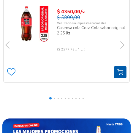
$
4350
,
00
c/u
$
5800
,
00
Ver Precio sin impuestos nacionales
Gaseosa cola Coca Cola sabor original
2,25 lts
$
2577
,
78
1 L.