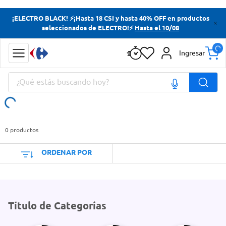
Términos más buscados
¡ELECTRO BLACK! ⚡¡Hasta 18 CSI y hasta 40% OFF en productos
seleccionados de ELECTRO!⚡
Hasta el 10/08
Yerba
Cerveza
Ingresar
Papas Fritas
¿Qué estás buscando hoy?
Doves
Términos más buscados
Yerba
0
productos
Cerveza
ORDENAR POR
Papas Fritas
Doves
Título de Categorías