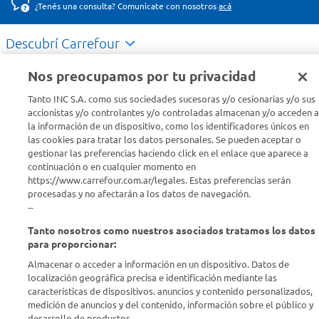
¿Tenés una consulta? Comunicate con nosotros
acá
Descubrí Carrefour
Nos preocupamos por tu privacidad
Conocenos
Tanto INC S.A. como sus sociedades sucesoras y/o cesionarias y/o sus
accionistas y/o controlantes y/o controladas almacenan y/o acceden a
Info útil
la información de un dispositivo, como los identificadores únicos en
las cookies para tratar los datos personales. Se pueden aceptar o
gestionar las preferencias haciendo click en el enlace que aparece a
Comprá Online
continuación o en cualquier momento en
https://www.carrefour.com.ar/legales. Estas preferencias serán
procesadas y no afectarán a los datos de navegación.
Enterate de nuestras ofertas
--
Dejanos tu mail para recibir todas las ofertas y promociones antes
que nadie.
Tanto nosotros como nuestros asociados tratamos los datos
para proporcionar:
Almacenar o acceder a información en un dispositivo. Datos de
Provincia
localización geográfica precisa e identificación mediante las
características de dispositivos. anuncios y contenido personalizados,
ENVIAR
medición de anuncios y del contenido, información sobre el público y
desarrollo de productos..