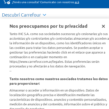
¿Tenés una consulta? Comunicate con nosotros
acá
Descubrí Carrefour
Nos preocupamos por tu privacidad
Conocenos
Tanto INC S.A. como sus sociedades sucesoras y/o cesionarias y/o sus
accionistas y/o controlantes y/o controladas almacenan y/o acceden a
Info útil
la información de un dispositivo, como los identificadores únicos en
las cookies para tratar los datos personales. Se pueden aceptar o
gestionar las preferencias haciendo click en el enlace que aparece a
Comprá Online
continuación o en cualquier momento en
https://www.carrefour.com.ar/legales. Estas preferencias serán
procesadas y no afectarán a los datos de navegación.
Enterate de nuestras ofertas
--
Dejanos tu mail para recibir todas las ofertas y promociones antes
que nadie.
Tanto nosotros como nuestros asociados tratamos los datos
para proporcionar:
Almacenar o acceder a información en un dispositivo. Datos de
Provincia
localización geográfica precisa e identificación mediante las
características de dispositivos. anuncios y contenido personalizados,
ENVIAR
medición de anuncios y del contenido, información sobre el público y
desarrollo de productos..