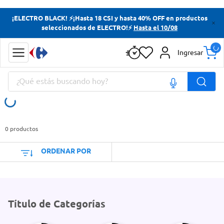
Términos más buscados
¡ELECTRO BLACK! ⚡¡Hasta 18 CSI y hasta 40% OFF en productos
seleccionados de ELECTRO!⚡
Hasta el 10/08
Yerba
Cerveza
Ingresar
Doves
¿Qué estás buscando hoy?
Papas Fritas
Términos más buscados
Yerba
0
productos
Cerveza
ORDENAR POR
Doves
Papas Fritas
Título de Categorías