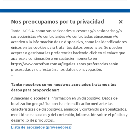
Nos preocupamos por tu privacidad
Seguinos en :
Tanto INC S.A. como sus sociedades sucesoras y/o cesionarias y/o
sus accionistas y/o controlantes y/o controladas almacenan y/o
acceden a la información de un dispositivo, como los identificadores
Estamos para ayudarte
únicos en las cookies para tratar los datos personales. Se pueden
aceptar o gestionar las preferencias haciendo click en el enlace que
¿Tenés una consulta? Comunicate con nosotros
acá
aparece a continuación o en cualquier momento en
https://www.carrefour.com.ar/legales. Estas preferencias serán
Descubrí Carrefour
procesadas y no afectarán a los datos de navegación.
--
Tanto nosotros como nuestros asociados tratamos los
Conocenos
datos para proporcionar:
Almacenar o acceder a información en un dispositivo. Datos de
Info útil
localización geográfica precisa e identificación mediante las
características de dispositivos. anuncios y contenido personalizados,
medición de anuncios y del contenido, información sobre el público y
Comprá Online
desarrollo de productos..
Lista de asociados (proveedores)