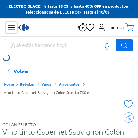
¡ELECTRO BLACK! ⚡¡Hasta 18 CSI y hasta 40% OFF en productos
Términos más buscados
seleccionados de ELECTRO!⚡
Hasta el 10/08
Yerba
Ingresar
Cerveza
¿Qué estás buscando hoy?
Papas Fritas
Doves
Términos más buscados
Volver
Yerba
Cerveza
Bebidas
Vinos
Vinos tintos
Vino tinto Cabernet Sauvignon Colón Selecto 750 ml
Papas Fritas
Doves
COLON SELECTO
Vino tinto Cabernet Sauvignon Colón