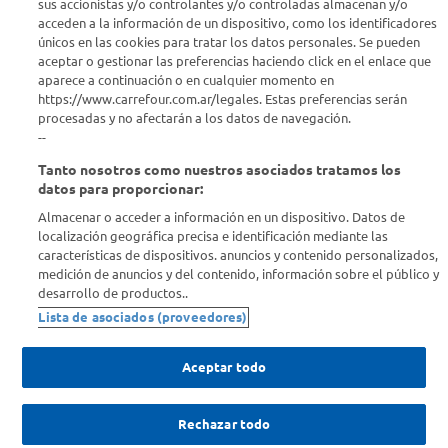
sus accionistas y/o controlantes y/o controladas almacenan y/o
acceden a la información de un dispositivo, como los identificadores
Estamos para ayudarte
únicos en las cookies para tratar los datos personales. Se pueden
aceptar o gestionar las preferencias haciendo click en el enlace que
¿Tenés una consulta? Comunicate con nosotros
acá
aparece a continuación o en cualquier momento en
https://www.carrefour.com.ar/legales. Estas preferencias serán
Descubrí Carrefour
procesadas y no afectarán a los datos de navegación.
--
Tanto nosotros como nuestros asociados tratamos los
Conocenos
datos para proporcionar:
Almacenar o acceder a información en un dispositivo. Datos de
Info útil
localización geográfica precisa e identificación mediante las
características de dispositivos. anuncios y contenido personalizados,
medición de anuncios y del contenido, información sobre el público y
Comprá Online
desarrollo de productos..
Lista de asociados (proveedores)
Enterate de nuestras ofertas
Dejanos tu mail para recibir todas las ofertas y promociones antes
Aceptar todo
que nadie.
Rechazar todo
Provincia