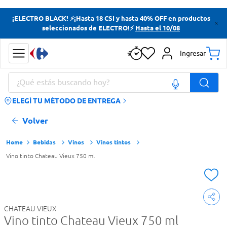
Términos más buscados
¡ELECTRO BLACK! ⚡¡Hasta 18 CSI y hasta 40% OFF en productos
seleccionados de ELECTRO!⚡
Hasta el 10/08
Yerba
Cerveza
Ingresar
Doves
¿Qué estás buscando hoy?
Papas Fritas
ELEGÍ TU MÉTODO DE ENTREGA
Términos más buscados
Volver
Yerba
Bebidas
Vinos
Vinos tintos
Cerveza
Vino tinto Chateau Vieux 750 ml
Doves
Papas Fritas
CHATEAU VIEUX
Vino tinto Chateau Vieux 750 ml