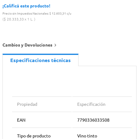
¡Calificá este producto!
Precio sin Impuestos Nacionales:
$ 12.603,31 c/u
$
20
.
333
,
33
1 L.
Cambios y Devoluciones
Especificaciones técnicas
Propiedad
Especificación
EAN
7790336033508
Tipo de producto
Vino tinto