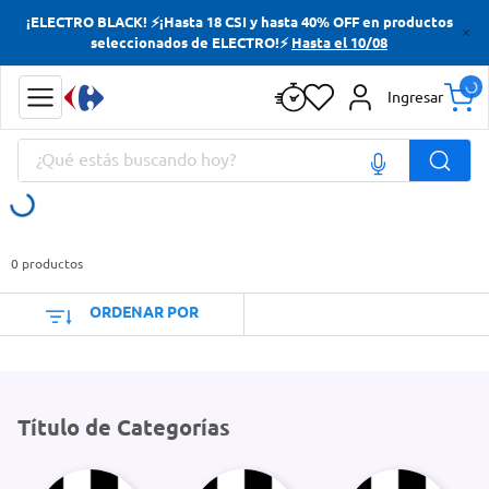
¡ELECTRO BLACK! ⚡¡Hasta 18 CSI y hasta 40% OFF en productos
Términos más buscados
seleccionados de ELECTRO!⚡
Hasta el 10/08
Yerba
Ingresar
Cerveza
¿Qué estás buscando hoy?
Papas Fritas
Doves
Términos más buscados
Yerba
0
productos
Cerveza
ORDENAR POR
Papas Fritas
Doves
Título de Categorías