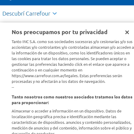
Descubrí Carrefour
Conocenos
Nos preocupamos por tu privacidad
Tanto INC S.A. como sus sociedades sucesoras y/o cesionarias y/o sus
Info útil
accionistas y/o controlantes y/o controladas almacenan y/o acceden a
la información de un dispositivo, como los identificadores únicos en
las cookies para tratar los datos personales. Se pueden aceptar o
Comprá Online
gestionar las preferencias haciendo click en el enlace que aparece a
continuación o en cualquier momento en
https://www.carrefour.com.ar/legales. Estas preferencias serán
Enterate de nuestras ofertas
procesadas y no afectarán a los datos de navegación.
Dejanos tu mail para recibir todas las ofertas y promociones antes
--
que nadie.
Tanto nosotros como nuestros asociados tratamos los datos
para proporcionar:
Provincia
Almacenar o acceder a información en un dispositivo. Datos de
localización geográfica precisa e identificación mediante las
ENVIAR
características de dispositivos. anuncios y contenido personalizados,
medición de anuncios y del contenido, información sobre el público y
desarrollo de productos..