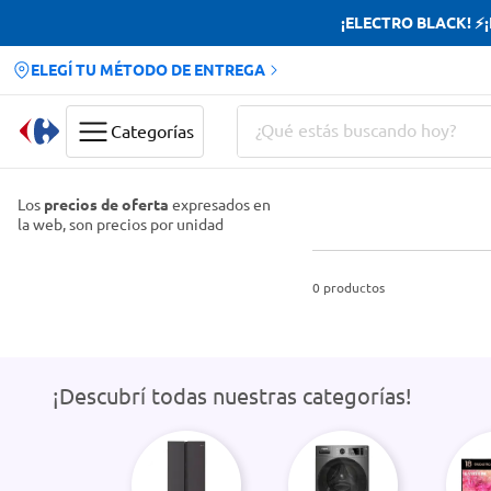
¡ELECTRO BLACK! ⚡¡H
ELEGÍ TU MÉTODO DE ENTREGA
¿Qué estás buscando hoy?
Categorías
Términos más buscados
Los
precios de oferta
expresados en
la web, son precios por unidad
Yerba
Cerveza
0
productos
Doves
Jabon Tocador
¡Descubrí todas nuestras categorías!