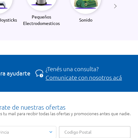
Pequeños
Joysticks
Sonido
Electrodomesticos
¿Tenés una consulta?
ra ayudarte
Comunicate con nosotros acá
rate de nuestras ofertas
 tu mail para recibir todas las ofertas y promociones antes que nadie.
incia