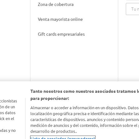
Zona de cobertura
Venta mayorista online
Gift cards empresariales
Tanto nosotros como nuestros asociados tratamos l
para proporcionar:
nimal
ccionistas
ón de un
Almacenar o acceder a información en un dispositivo. Datos
los datos
localización geográfica precisa e identificación mediante la
idad
ck en el
características de dispositivos. anuncios y contenido person
medición de anuncios y del contenido, información sobre el 
adas y no
desarrollo de productos..
Lista de asociados (proveedores)