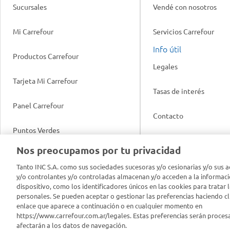
Sucursales
Vendé con nosotros
Mi Carrefour
Servicios Carrefour
Info útil
Productos Carrefour
Legales
Tarjeta Mi Carrefour
Tasas de interés
Panel Carrefour
Contacto
Puntos Verdes
Acuerdo con Acyma
Nos preocupamos por tu privacidad
App Carrefour
Política de Bienestar A
Tanto INC S.A. como sus sociedades sucesoras y/o cesionarias y/o sus a
y/o controlantes y/o controladas almacenan y/o acceden a la informaci
Comprometidos Carrefour
dispositivo, como los identificadores únicos en las cookies para tratar 
Reporte de Sustentabil
personales. Se pueden aceptar o gestionar las preferencias haciendo cli
enlace que aparece a continuación o en cualquier momento en
https://www.carrefour.com.ar/legales. Estas preferencias serán proces
afectarán a los datos de navegación.