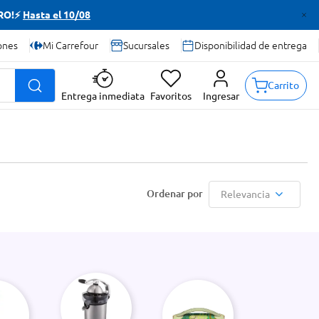
TRO!⚡
Hasta el 10/08
ones
Mi Carrefour
Sucursales
Disponibilidad de entrega
Carrito
Entrega inmediata
Favoritos
Ingresar
Relevancia