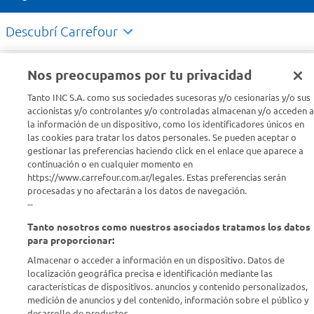
Descubrí Carrefour
Conocenos
Nos preocupamos por tu privacidad
Tanto INC S.A. como sus sociedades sucesoras y/o cesionarias y/o sus
Info útil
accionistas y/o controlantes y/o controladas almacenan y/o acceden a
la información de un dispositivo, como los identificadores únicos en
las cookies para tratar los datos personales. Se pueden aceptar o
Comprá Online
gestionar las preferencias haciendo click en el enlace que aparece a
continuación o en cualquier momento en
https://www.carrefour.com.ar/legales. Estas preferencias serán
Enterate de nuestras ofertas
procesadas y no afectarán a los datos de navegación.
Dejanos tu mail para recibir todas las ofertas y promociones antes
--
que nadie.
Tanto nosotros como nuestros asociados tratamos los datos
para proporcionar:
Provincia
Almacenar o acceder a información en un dispositivo. Datos de
localización geográfica precisa e identificación mediante las
ENVIAR
características de dispositivos. anuncios y contenido personalizados,
medición de anuncios y del contenido, información sobre el público y
desarrollo de productos..