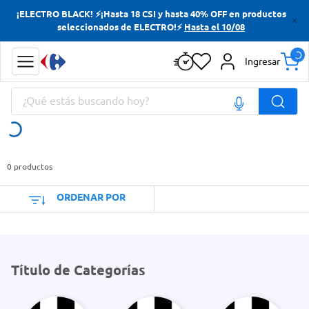
¡ELECTRO BLACK! ⚡¡Hasta 18 CSI y hasta 40% OFF en productos
Términos más buscados
seleccionados de ELECTRO!⚡
Hasta el 10/08
Yerba
Ingresar
Cerveza
¿Qué estás buscando hoy?
Doves
Papas Fritas
Términos más buscados
Yerba
0
productos
Cerveza
ORDENAR POR
Doves
Papas Fritas
Título de Categorías