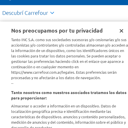
Descubrí Carrefour
Conocenos
Nos preocupamos por tu privacidad
Tanto INC S.A. como sus sociedades sucesoras y/o cesionarias y/o sus
Info útil
accionistas y/o controlantes y/o controladas almacenan y/o acceden a
la información de un dispositivo, como los identificadores únicos en
las cookies para tratar los datos personales. Se pueden aceptar o
Comprá Online
gestionar las preferencias haciendo click en el enlace que aparece a
continuación o en cualquier momento en
https://www.carrefour.com.ar/legales. Estas preferencias serán
Enterate de nuestras ofertas
procesadas y no afectarán a los datos de navegación.
Dejanos tu mail para recibir todas las ofertas y promociones antes
--
que nadie.
Tanto nosotros como nuestros asociados tratamos los datos
para proporcionar:
Provincia
Almacenar o acceder a información en un dispositivo. Datos de
localización geográfica precisa e identificación mediante las
ENVIAR
características de dispositivos. anuncios y contenido personalizados,
medición de anuncios y del contenido, información sobre el público y
desarrollo de productos..