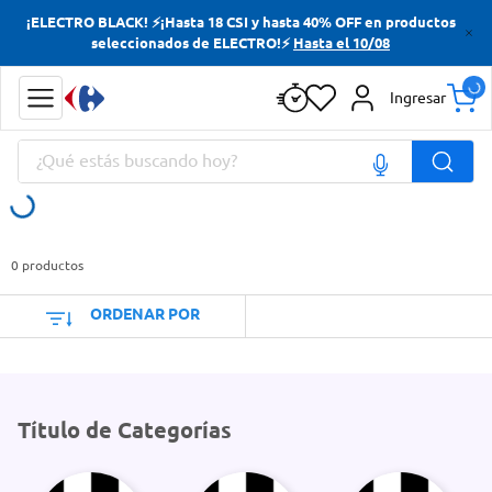
¡ELECTRO BLACK! ⚡¡Hasta 18 CSI y hasta 40% OFF en productos
Términos más buscados
seleccionados de ELECTRO!⚡
Hasta el 10/08
Yerba
Ingresar
Cerveza
¿Qué estás buscando hoy?
Doves
Jabon Tocador
Términos más buscados
Yerba
0
productos
Cerveza
ORDENAR POR
Doves
Jabon Tocador
Título de Categorías