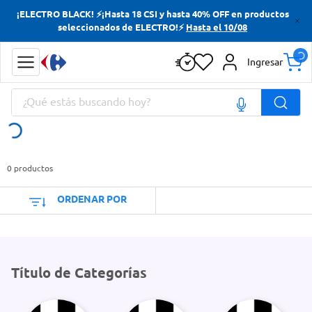
¡ELECTRO BLACK! ⚡¡Hasta 18 CSI y hasta 40% OFF en productos
Términos más buscados
seleccionados de ELECTRO!⚡
Hasta el 10/08
Yerba
Ingresar
Cerveza
¿Qué estás buscando hoy?
Doves
Jabon Tocador
Términos más buscados
Yerba
0
productos
Cerveza
ORDENAR POR
Doves
Jabon Tocador
Título de Categorías