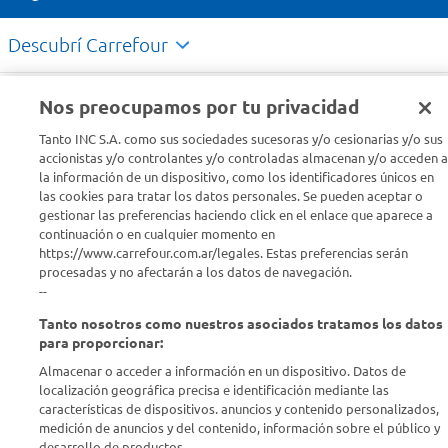
Descubrí Carrefour
Conocenos
Nos preocupamos por tu privacidad
Tanto INC S.A. como sus sociedades sucesoras y/o cesionarias y/o sus
Info útil
accionistas y/o controlantes y/o controladas almacenan y/o acceden a
la información de un dispositivo, como los identificadores únicos en
las cookies para tratar los datos personales. Se pueden aceptar o
Comprá Online
gestionar las preferencias haciendo click en el enlace que aparece a
continuación o en cualquier momento en
https://www.carrefour.com.ar/legales. Estas preferencias serán
Enterate de nuestras ofertas
procesadas y no afectarán a los datos de navegación.
Dejanos tu mail para recibir todas las ofertas y promociones antes
--
que nadie.
Tanto nosotros como nuestros asociados tratamos los datos
para proporcionar:
Provincia
Almacenar o acceder a información en un dispositivo. Datos de
localización geográfica precisa e identificación mediante las
ENVIAR
características de dispositivos. anuncios y contenido personalizados,
medición de anuncios y del contenido, información sobre el público y
desarrollo de productos..