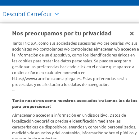
Descubrí Carrefour
Conocenos
Nos preocupamos por tu privacidad
Tanto INC S.A. como sus sociedades sucesoras y/o cesionarias y/o sus
Info útil
accionistas y/o controlantes y/o controladas almacenan y/o acceden a
la información de un dispositivo, como los identificadores únicos en
las cookies para tratar los datos personales. Se pueden aceptar o
Comprá Online
gestionar las preferencias haciendo click en el enlace que aparece a
continuación o en cualquier momento en
https://www.carrefour.com.ar/legales. Estas preferencias serán
Enterate de nuestras ofertas
procesadas y no afectarán a los datos de navegación.
Dejanos tu mail para recibir todas las ofertas y promociones antes
--
que nadie.
Tanto nosotros como nuestros asociados tratamos los datos
para proporcionar:
Provincia
Almacenar o acceder a información en un dispositivo. Datos de
localización geográfica precisa e identificación mediante las
ENVIAR
características de dispositivos. anuncios y contenido personalizados,
medición de anuncios y del contenido, información sobre el público y
desarrollo de productos..