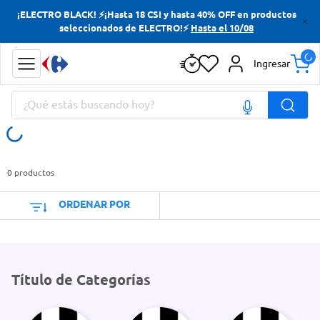
¡ELECTRO BLACK! ⚡¡Hasta 18 CSI y hasta 40% OFF en productos
Términos más buscados
seleccionados de ELECTRO!⚡
Hasta el 10/08
Yerba
Ingresar
Cerveza
¿Qué estás buscando hoy?
Papas Fritas
Doves
Términos más buscados
Yerba
0
productos
Cerveza
ORDENAR POR
Papas Fritas
Doves
Título de Categorías