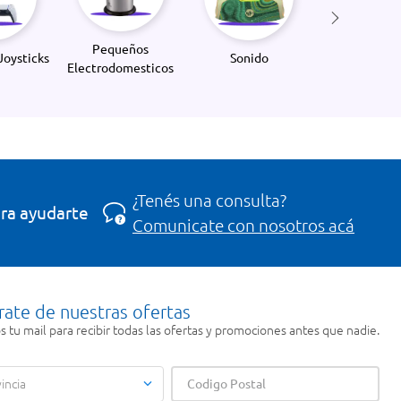
Pequeños
Joysticks
Sonido
Electrodomesticos
¿Tenés una consulta?
ra ayudarte
Comunicate con nosotros acá
rate de nuestras ofertas
 tu mail para recibir todas las ofertas y promociones antes que nadie.
incia