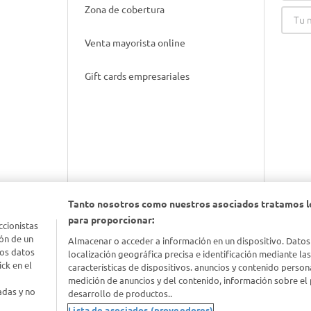
Zona de cobertura
Venta mayorista online
Gift cards empresariales
Tanto nosotros como nuestros asociados tratamos l
para proporcionar:
nimal
ccionistas
ón de un
Almacenar o acceder a información en un dispositivo. Datos
los datos
localización geográfica precisa e identificación mediante la
idad
ck en el
características de dispositivos. anuncios y contenido person
medición de anuncios y del contenido, información sobre el 
adas y no
desarrollo de productos..
Lista de asociados (proveedores)