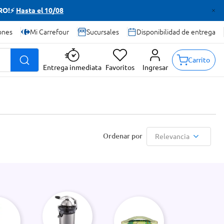
TRO!⚡
Hasta el 10/08
ones
Mi Carrefour
Sucursales
Disponibilidad de entrega
Carrito
Entrega inmediata
Favoritos
Ingresar
Relevancia