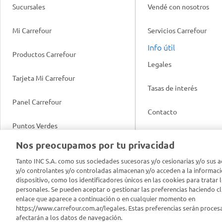
Sucursales
Vendé con nosotros
Mi Carrefour
Servicios Carrefour
Info útil
Productos Carrefour
Legales
Tarjeta Mi Carrefour
Tasas de interés
Panel Carrefour
Contacto
Puntos Verdes
Acuerdo con Acyma
Nos preocupamos por tu privacidad
App Carrefour
Política de Bienestar A
Tanto INC S.A. como sus sociedades sucesoras y/o cesionarias y/o sus a
y/o controlantes y/o controladas almacenan y/o acceden a la informaci
Comprometidos Carrefour
dispositivo, como los identificadores únicos en las cookies para tratar 
Reporte de Sustentabil
personales. Se pueden aceptar o gestionar las preferencias haciendo cli
enlace que aparece a continuación o en cualquier momento en
https://www.carrefour.com.ar/legales. Estas preferencias serán proces
afectarán a los datos de navegación.