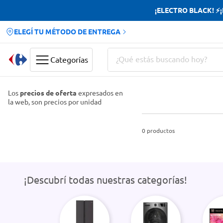
¡ELECTRO BLACK! ⚡¡H
ELEGÍ TU MÉTODO DE ENTREGA
¿Qué estás buscando hoy?
Categorías
Términos más buscados
Los
precios de oferta
expresados en
la web, son precios por unidad
Yerba
Cerveza
0
productos
Doves
Papas Fritas
¡Descubrí todas nuestras categorías!