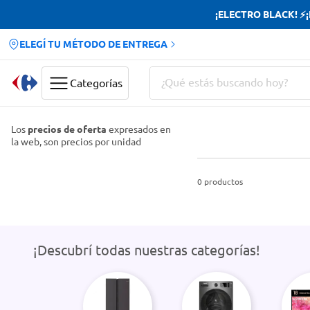
¡ELECTRO BLACK! ⚡¡H
ELEGÍ TU MÉTODO DE ENTREGA
¿Qué estás buscando hoy?
Categorías
Términos más buscados
Los
precios de oferta
expresados en
la web, son precios por unidad
Yerba
Cerveza
0
productos
Doves
Papas Fritas
¡Descubrí todas nuestras categorías!