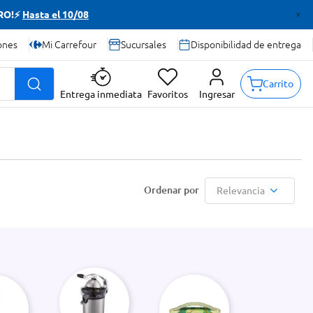
TRO!⚡
Hasta el 10/08
ones
Mi Carrefour
Sucursales
Disponibilidad de entrega
Carrito
Entrega inmediata
Favoritos
Ingresar
Relevancia