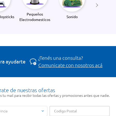
Pequeños
Joysticks
Sonido
Electrodomesticos
¿Tenés una consulta?
ra ayudarte
Comunicate con nosotros acá
rate de nuestras ofertas
 tu mail para recibir todas las ofertas y promociones antes que nadie.
incia