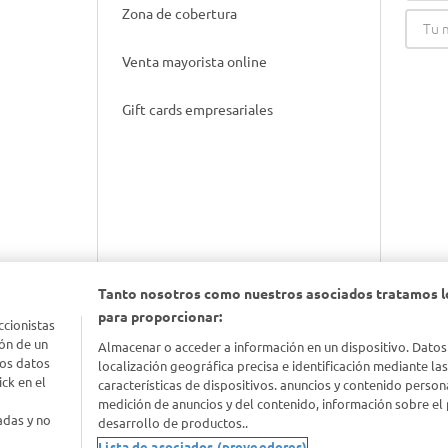
Zona de cobertura
Venta mayorista online
Gift cards empresariales
Tanto nosotros como nuestros asociados tratamos l
para proporcionar:
nimal
ccionistas
ón de un
Almacenar o acceder a información en un dispositivo. Datos
los datos
localización geográfica precisa e identificación mediante la
idad
ck en el
características de dispositivos. anuncios y contenido person
medición de anuncios y del contenido, información sobre el 
adas y no
desarrollo de productos..
Lista de asociados (proveedores)