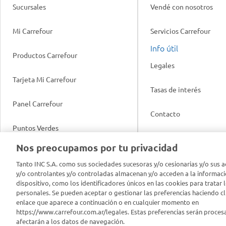
Sucursales
Vendé con nosotros
Mi Carrefour
Servicios Carrefour
Info útil
Productos Carrefour
Legales
Tarjeta Mi Carrefour
Tasas de interés
Panel Carrefour
Contacto
Puntos Verdes
Acuerdo con Acyma
Nos preocupamos por tu privacidad
App Carrefour
Política de Bienestar A
Tanto INC S.A. como sus sociedades sucesoras y/o cesionarias y/o sus a
y/o controlantes y/o controladas almacenan y/o acceden a la informaci
Comprometidos Carrefour
dispositivo, como los identificadores únicos en las cookies para tratar 
Reporte de Sustentabil
personales. Se pueden aceptar o gestionar las preferencias haciendo cli
enlace que aparece a continuación o en cualquier momento en
https://www.carrefour.com.ar/legales. Estas preferencias serán proces
afectarán a los datos de navegación.