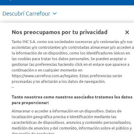
Descubrí Carrefour
Conocenos
Nos preocupamos por tu privacidad
Tanto INC S.A. como sus sociedades sucesoras y/o cesionarias y/o sus
Info útil
accionistas y/o controlantes y/o controladas almacenan y/o acceden a
la información de un dispositivo, como los identificadores únicos en
las cookies para tratar los datos personales. Se pueden aceptar o
Comprá Online
gestionar las preferencias haciendo click en el enlace que aparece a
continuación o en cualquier momento en
https://www.carrefour.com.ar/legales. Estas preferencias serán
Enterate de nuestras ofertas
procesadas y no afectarán a los datos de navegación.
Dejanos tu mail para recibir todas las ofertas y promociones antes
--
que nadie.
Tanto nosotros como nuestros asociados tratamos los datos
para proporcionar:
Provincia
Almacenar o acceder a información en un dispositivo. Datos de
localización geográfica precisa e identificación mediante las
ENVIAR
características de dispositivos. anuncios y contenido personalizados,
medición de anuncios y del contenido, información sobre el público y
desarrollo de productos..