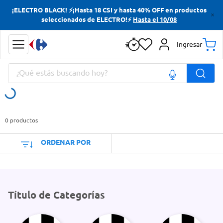
¡ELECTRO BLACK! ⚡¡Hasta 18 CSI y hasta 40% OFF en productos
Términos más buscados
seleccionados de ELECTRO!⚡
Hasta el 10/08
Yerba
Ingresar
Cerveza
¿Qué estás buscando hoy?
Papas Fritas
Doves
Términos más buscados
Yerba
0
productos
Cerveza
ORDENAR POR
Papas Fritas
Doves
Título de Categorías