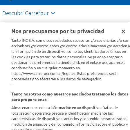
Descubrí Carrefour
Conocenos
Nos preocupamos por tu privacidad
Tanto INC S.A. como sus sociedades sucesoras y/o cesionarias y/o sus
Info útil
accionistas y/o controlantes y/o controladas almacenan y/o acceden a
la información de un dispositivo, como los identificadores únicos en
las cookies para tratar los datos personales. Se pueden aceptar o
Comprá Online
gestionar las preferencias haciendo click en el enlace que aparece a
continuación o en cualquier momento en
https://www.carrefour.com.ar/legales. Estas preferencias serán
Enterate de nuestras ofertas
procesadas y no afectarán a los datos de navegación.
Dejanos tu mail para recibir todas las ofertas y promociones antes
--
que nadie.
Tanto nosotros como nuestros asociados tratamos los datos
para proporcionar:
Provincia
Almacenar o acceder a información en un dispositivo. Datos de
localización geográfica precisa e identificación mediante las
ENVIAR
características de dispositivos. anuncios y contenido personalizados,
medición de anuncios y del contenido, información sobre el público y
desarrollo de productos..