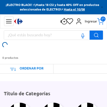
¡ELECTRO BLACK! ⚡¡Hasta 18 CSI y hasta 40% OFF en productos
Términos más buscados
seleccionados de ELECTRO!⚡
Hasta el 10/08
Yerba
Ingresar
Cerveza
¿Qué estás buscando hoy?
Doves
Jabon Tocador
Términos más buscados
Yerba
0
productos
Cerveza
ORDENAR POR
Doves
Jabon Tocador
Título de Categorías