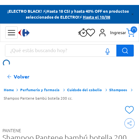
Términos más buscados
¡ELECTRO BLACK! ⚡¡Hasta 18 CSI y hasta 40% OFF en productos
seleccionados de ELECTRO!⚡
Hasta el 10/08
Yerba
Cerveza
Ingresar
Papas Fritas
¿Qué estás buscando hoy?
Doves
Términos más buscados
Volver
Yerba
Cerveza
Perfumería y farmacia
Cuidado del cabello
Shampoos
Shampoo Pantene bambú botella 200 cc.
Papas Fritas
Doves
PANTENE
Shampoo Pantene bambú botella 200