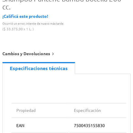
cc.
¡Calificá este producto!
Ocurrió un error, intente de nuevo más tarde.
$
33
.
375
,
00
1 L.
Cambios y Devoluciones
Especificaciones técnicas
Propiedad
Especificación
EAN
7500435155830