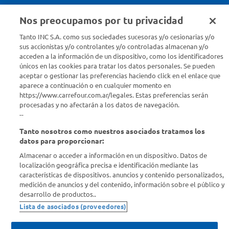
Nos preocupamos por tu privacidad
Seguinos en :
Tanto INC S.A. como sus sociedades sucesoras y/o cesionarias y/o
sus accionistas y/o controlantes y/o controladas almacenan y/o
acceden a la información de un dispositivo, como los identificadores
Estamos para ayudarte
únicos en las cookies para tratar los datos personales. Se pueden
aceptar o gestionar las preferencias haciendo click en el enlace que
¿Tenés una consulta? Comunicate con nosotros
acá
aparece a continuación o en cualquier momento en
https://www.carrefour.com.ar/legales. Estas preferencias serán
Descubrí Carrefour
procesadas y no afectarán a los datos de navegación.
--
Tanto nosotros como nuestros asociados tratamos los
Conocenos
datos para proporcionar:
Almacenar o acceder a información en un dispositivo. Datos de
Info útil
localización geográfica precisa e identificación mediante las
características de dispositivos. anuncios y contenido personalizados,
medición de anuncios y del contenido, información sobre el público y
Comprá Online
desarrollo de productos..
Lista de asociados (proveedores)
Enterate de nuestras ofertas
Dejanos tu mail para recibir todas las ofertas y promociones antes