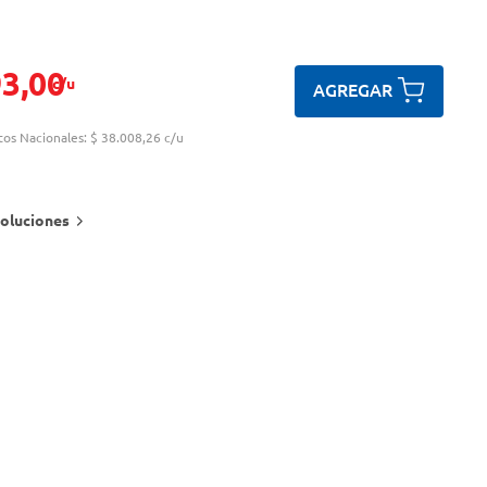
93
,
00
c/u
AGREGAR
tos Nacionales:
$ 38.008,26 c/u
oluciones