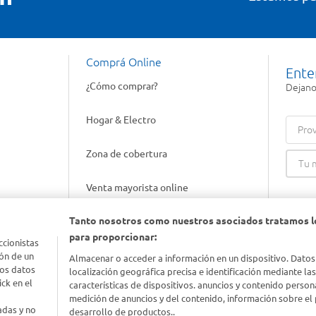
Comprá Online
Ente
¿Cómo comprar?
Dejanos
Hogar & Electro
Prov
Zona de cobertura
Venta mayorista online
Tanto nosotros como nuestros asociados tratamos l
Gift cards empresariales
para proporcionar:
ccionistas
ón de un
Almacenar o acceder a información en un dispositivo. Datos
los datos
localización geográfica precisa e identificación mediante la
ck en el
características de dispositivos. anuncios y contenido person
medición de anuncios y del contenido, información sobre el 
adas y no
desarrollo de productos..