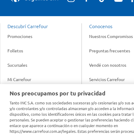
Descubrí Carrefour
Conocenos
Promociones
Nuestros Compromisos
Folletos
Preguntas frecuentes
Sucursales
Vendé con nosotros
Mi Carrefour
Servicios Carrefour
Info útil
Nos preocupamos por tu privacidad
Productos Carrefour
Legales
Tanto INC S.A. como sus sociedades sucesoras y/o cesionarias y/o sus a
Tarjeta Mi Carrefour
y/o controlantes y/o controladas almacenan y/o acceden a la informaci
Tasas de interés
dispositivo, como los identificadores únicos en las cookies para tratar 
personales. Se pueden aceptar o gestionar las preferencias haciendo cli
Panel Carrefour
enlace que aparece a continuación o en cualquier momento en
Contacto
https://www.carrefour.com.ar/legales. Estas preferencias serán proces