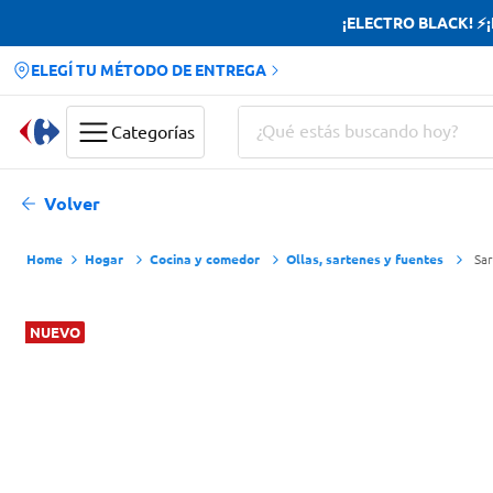
¡ELECTRO BLACK! ⚡¡H
ELEGÍ TU MÉTODO DE ENTREGA
¿Qué estás buscando hoy?
Categorías
Términos más buscados
Volver
Yerba
Hogar
Cocina y comedor
Ollas, sartenes y fuentes
Sa
Cerveza
Doves
NUEVO
Jabon Tocador