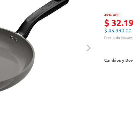
30% OFF
$
32
.
1
$
45
.
990
,
00
Precio sin Impues
Cambios y Dev