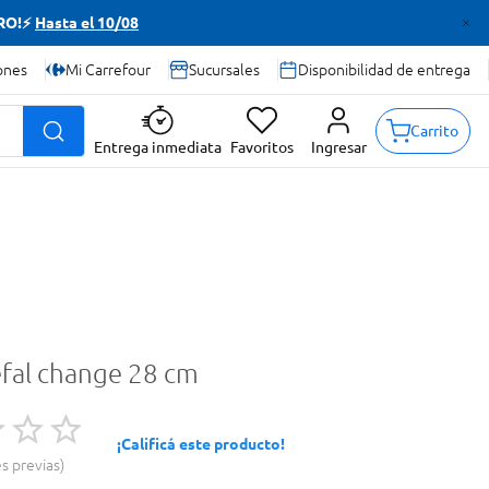
TRO!⚡
Hasta el 10/08
ones
Mi Carrefour
Sucursales
Disponibilidad de entrega
Carrito
Entrega inmediata
Favoritos
Ingresar
efal change 28 cm
¡Calificá este producto!
es previas