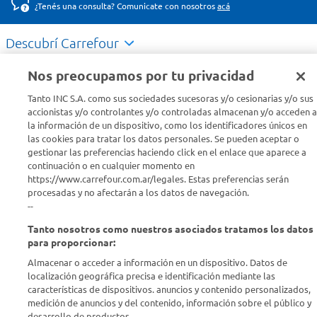
¿Tenés una consulta? Comunicate con nosotros
acá
Descubrí Carrefour
Nos preocupamos por tu privacidad
Conocenos
Tanto INC S.A. como sus sociedades sucesoras y/o cesionarias y/o sus
accionistas y/o controlantes y/o controladas almacenan y/o acceden a
Info útil
la información de un dispositivo, como los identificadores únicos en
las cookies para tratar los datos personales. Se pueden aceptar o
gestionar las preferencias haciendo click en el enlace que aparece a
Comprá Online
continuación o en cualquier momento en
https://www.carrefour.com.ar/legales. Estas preferencias serán
procesadas y no afectarán a los datos de navegación.
Enterate de nuestras ofertas
--
Dejanos tu mail para recibir todas las ofertas y promociones antes
que nadie.
Tanto nosotros como nuestros asociados tratamos los datos
para proporcionar:
Almacenar o acceder a información en un dispositivo. Datos de
Provincia
localización geográfica precisa e identificación mediante las
características de dispositivos. anuncios y contenido personalizados,
ENVIAR
medición de anuncios y del contenido, información sobre el público y
desarrollo de productos..