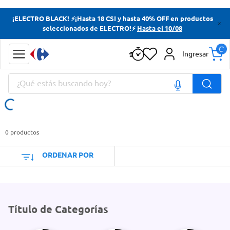
Términos más buscados
¡ELECTRO BLACK! ⚡¡Hasta 18 CSI y hasta 40% OFF en productos
seleccionados de ELECTRO!⚡
Hasta el 10/08
Yerba
Cerveza
Ingresar
Papas Fritas
¿Qué estás buscando hoy?
Doves
Términos más buscados
Yerba
0
productos
Cerveza
ORDENAR POR
Papas Fritas
Doves
Título de Categorías