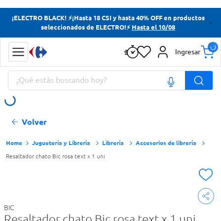
Términos más buscados
¡ELECTRO BLACK! ⚡¡Hasta 18 CSI y hasta 40% OFF en productos
seleccionados de ELECTRO!⚡
Hasta el 10/08
Yerba
Cerveza
Ingresar
Papas Fritas
¿Qué estás buscando hoy?
Doves
Términos más buscados
Volver
Yerba
Cerveza
Juguetería y Librería
Librería
Accesorios de librería
Resaltador chato Bic rosa text x 1 uni
Papas Fritas
Doves
BIC
Resaltador chato Bic rosa text x 1 uni