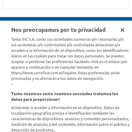
Nos preocupamos por tu privacidad
Seguinos en :
Tanto INC S.A. como sus sociedades sucesoras y/o cesionarias y/o
sus accionistas y/o controlantes y/o controladas almacenan y/o
acceden a la información de un dispositivo, como los identificadores
Estamos para ayudarte
únicos en las cookies para tratar los datos personales. Se pueden
aceptar o gestionar las preferencias haciendo click en el enlace que
¿Tenés una consulta? Comunicate con nosotros
acá
aparece a continuación o en cualquier momento en
https://www.carrefour.com.ar/legales. Estas preferencias serán
Descubrí Carrefour
procesadas y no afectarán a los datos de navegación.
--
Tanto nosotros como nuestros asociados tratamos los
Conocenos
datos para proporcionar:
Almacenar o acceder a información en un dispositivo. Datos de
Info útil
localización geográfica precisa e identificación mediante las
características de dispositivos. anuncios y contenido personalizados,
medición de anuncios y del contenido, información sobre el público y
Comprá Online
desarrollo de productos..