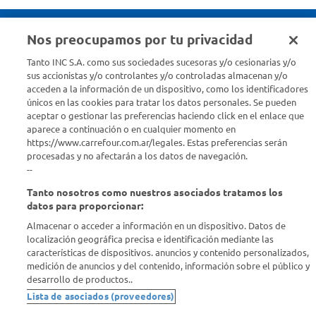
Nos preocupamos por tu privacidad
Seguinos en :
Tanto INC S.A. como sus sociedades sucesoras y/o cesionarias y/o
sus accionistas y/o controlantes y/o controladas almacenan y/o
acceden a la información de un dispositivo, como los identificadores
Estamos para ayudarte
únicos en las cookies para tratar los datos personales. Se pueden
aceptar o gestionar las preferencias haciendo click en el enlace que
¿Tenés una consulta? Comunicate con nosotros
acá
aparece a continuación o en cualquier momento en
https://www.carrefour.com.ar/legales. Estas preferencias serán
Descubrí Carrefour
procesadas y no afectarán a los datos de navegación.
--
Tanto nosotros como nuestros asociados tratamos los
Conocenos
datos para proporcionar:
Almacenar o acceder a información en un dispositivo. Datos de
Info útil
localización geográfica precisa e identificación mediante las
características de dispositivos. anuncios y contenido personalizados,
medición de anuncios y del contenido, información sobre el público y
Comprá Online
desarrollo de productos..
Lista de asociados (proveedores)
Enterate de nuestras ofertas