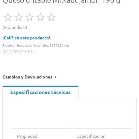
Queso untable Milkaut jamon 190 g
Promedio
0
¡Calificá este producto!
Precio sin Impuestos Nacionales:
$ 2792,56 c/u
$
17
.
784
,
21
1 K.
Cambios y Devoluciones
Especificaciones técnicas
Propiedad
Especificación