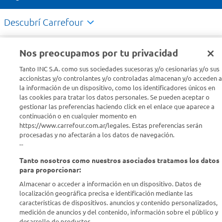
Descubrí Carrefour
Conocenos
Nos preocupamos por tu privacidad
Tanto INC S.A. como sus sociedades sucesoras y/o cesionarias y/o sus
Info útil
accionistas y/o controlantes y/o controladas almacenan y/o acceden a
la información de un dispositivo, como los identificadores únicos en
las cookies para tratar los datos personales. Se pueden aceptar o
Comprá Online
gestionar las preferencias haciendo click en el enlace que aparece a
continuación o en cualquier momento en
https://www.carrefour.com.ar/legales. Estas preferencias serán
Enterate de nuestras ofertas
procesadas y no afectarán a los datos de navegación.
Dejanos tu mail para recibir todas las ofertas y promociones antes
--
que nadie.
Tanto nosotros como nuestros asociados tratamos los datos
para proporcionar:
Provincia
Almacenar o acceder a información en un dispositivo. Datos de
localización geográfica precisa e identificación mediante las
ENVIAR
características de dispositivos. anuncios y contenido personalizados,
medición de anuncios y del contenido, información sobre el público y
desarrollo de productos..