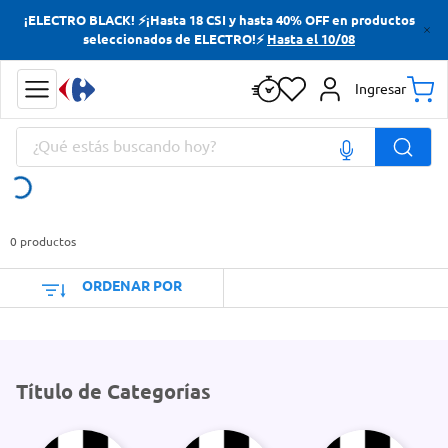
¡ELECTRO BLACK! ⚡¡Hasta 18 CSI y hasta 40% OFF en productos
Términos más buscados
seleccionados de ELECTRO!⚡
Hasta el 10/08
Yerba
Ingresar
Cerveza
¿Qué estás buscando hoy?
Doves
Jabon Tocador
Términos más buscados
Yerba
0
productos
Cerveza
ORDENAR POR
Doves
Jabon Tocador
Título de Categorías