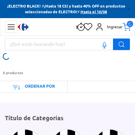
¡ELECTRO BLACK! ⚡¡Hasta 18 CSI y hasta 40% OFF en productos
Términos más buscados
seleccionados de ELECTRO!⚡
Hasta el 10/08
Yerba
Ingresar
Cerveza
¿Qué estás buscando hoy?
Doves
Jabon Tocador
Términos más buscados
Yerba
0
productos
Cerveza
ORDENAR POR
Doves
Jabon Tocador
Título de Categorías