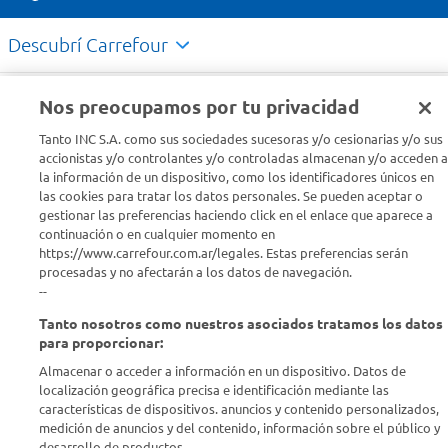
Descubrí Carrefour
Conocenos
Nos preocupamos por tu privacidad
Tanto INC S.A. como sus sociedades sucesoras y/o cesionarias y/o sus
Info útil
accionistas y/o controlantes y/o controladas almacenan y/o acceden a
la información de un dispositivo, como los identificadores únicos en
las cookies para tratar los datos personales. Se pueden aceptar o
Comprá Online
gestionar las preferencias haciendo click en el enlace que aparece a
continuación o en cualquier momento en
https://www.carrefour.com.ar/legales. Estas preferencias serán
Enterate de nuestras ofertas
procesadas y no afectarán a los datos de navegación.
Dejanos tu mail para recibir todas las ofertas y promociones antes
--
que nadie.
Tanto nosotros como nuestros asociados tratamos los datos
para proporcionar:
Provincia
Almacenar o acceder a información en un dispositivo. Datos de
localización geográfica precisa e identificación mediante las
ENVIAR
características de dispositivos. anuncios y contenido personalizados,
medición de anuncios y del contenido, información sobre el público y
desarrollo de productos..