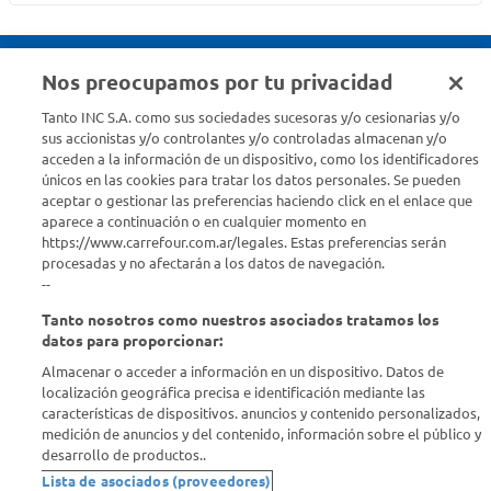
Nos preocupamos por tu privacidad
Seguinos en :
Tanto INC S.A. como sus sociedades sucesoras y/o cesionarias y/o
sus accionistas y/o controlantes y/o controladas almacenan y/o
acceden a la información de un dispositivo, como los identificadores
Estamos para ayudarte
únicos en las cookies para tratar los datos personales. Se pueden
aceptar o gestionar las preferencias haciendo click en el enlace que
¿Tenés una consulta? Comunicate con nosotros
acá
aparece a continuación o en cualquier momento en
https://www.carrefour.com.ar/legales. Estas preferencias serán
Descubrí Carrefour
procesadas y no afectarán a los datos de navegación.
--
Tanto nosotros como nuestros asociados tratamos los
Conocenos
datos para proporcionar:
Almacenar o acceder a información en un dispositivo. Datos de
Info útil
localización geográfica precisa e identificación mediante las
características de dispositivos. anuncios y contenido personalizados,
medición de anuncios y del contenido, información sobre el público y
Comprá Online
desarrollo de productos..
Lista de asociados (proveedores)