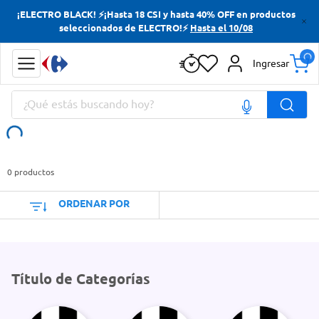
¡ELECTRO BLACK! ⚡¡Hasta 18 CSI y hasta 40% OFF en productos
Términos más buscados
seleccionados de ELECTRO!⚡
Hasta el 10/08
Yerba
Ingresar
Cerveza
¿Qué estás buscando hoy?
Doves
Papas Fritas
Términos más buscados
Yerba
0
productos
Cerveza
ORDENAR POR
Doves
Papas Fritas
Título de Categorías