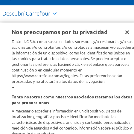
Descubrí Carrefour
Conocenos
Nos preocupamos por tu privacidad
Tanto INC S.A. como sus sociedades sucesoras y/o cesionarias y/o sus
Info útil
accionistas y/o controlantes y/o controladas almacenan y/o acceden a
la información de un dispositivo, como los identificadores únicos en
las cookies para tratar los datos personales. Se pueden aceptar o
Comprá Online
gestionar las preferencias haciendo click en el enlace que aparece a
continuación o en cualquier momento en
https://www.carrefour.com.ar/legales. Estas preferencias serán
Enterate de nuestras ofertas
procesadas y no afectarán a los datos de navegación.
Dejanos tu mail para recibir todas las ofertas y promociones antes
--
que nadie.
Tanto nosotros como nuestros asociados tratamos los datos
para proporcionar:
Provincia
Almacenar o acceder a información en un dispositivo. Datos de
localización geográfica precisa e identificación mediante las
ENVIAR
características de dispositivos. anuncios y contenido personalizados,
medición de anuncios y del contenido, información sobre el público y
desarrollo de productos..