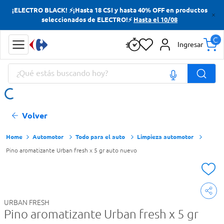
¡ELECTRO BLACK! ⚡¡Hasta 18 CSI y hasta 40% OFF en productos
Términos más buscados
seleccionados de ELECTRO!⚡
Hasta el 10/08
Yerba
Ingresar
Cerveza
¿Qué estás buscando hoy?
Doves
Jabon Tocador
Términos más buscados
Volver
Yerba
Cerveza
Automotor
Todo para el auto
Limpieza automotor
Pino aromatizante Urban fresh x 5 gr auto nuevo
Doves
Jabon Tocador
URBAN FRESH
Pino aromatizante Urban fresh x 5 gr