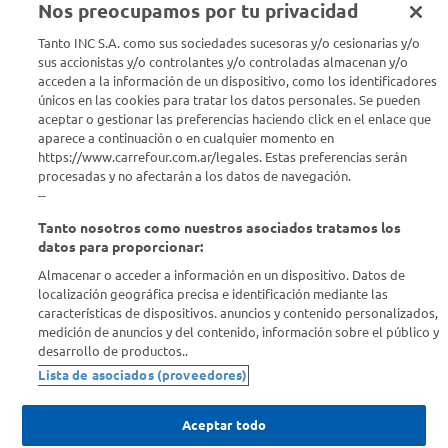
Nos preocupamos por tu privacidad
Seguinos en :
Tanto INC S.A. como sus sociedades sucesoras y/o cesionarias y/o
sus accionistas y/o controlantes y/o controladas almacenan y/o
acceden a la información de un dispositivo, como los identificadores
Estamos para ayudarte
únicos en las cookies para tratar los datos personales. Se pueden
aceptar o gestionar las preferencias haciendo click en el enlace que
¿Tenés una consulta? Comunicate con nosotros
acá
aparece a continuación o en cualquier momento en
https://www.carrefour.com.ar/legales. Estas preferencias serán
Descubrí Carrefour
procesadas y no afectarán a los datos de navegación.
--
Tanto nosotros como nuestros asociados tratamos los
Conocenos
datos para proporcionar:
Almacenar o acceder a información en un dispositivo. Datos de
Info útil
localización geográfica precisa e identificación mediante las
características de dispositivos. anuncios y contenido personalizados,
medición de anuncios y del contenido, información sobre el público y
Comprá Online
desarrollo de productos..
Lista de asociados (proveedores)
Enterate de nuestras ofertas
Dejanos tu mail para recibir todas las ofertas y promociones antes
Aceptar todo
que nadie.