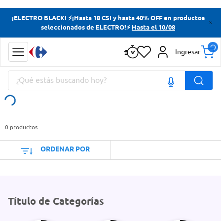
Términos más buscados
¡ELECTRO BLACK! ⚡¡Hasta 18 CSI y hasta 40% OFF en productos
seleccionados de ELECTRO!⚡
Hasta el 10/08
Yerba
Cerveza
Ingresar
Doves
¿Qué estás buscando hoy?
Jabon Tocador
Términos más buscados
Yerba
0
productos
Cerveza
ORDENAR POR
Doves
Jabon Tocador
Título de Categorías