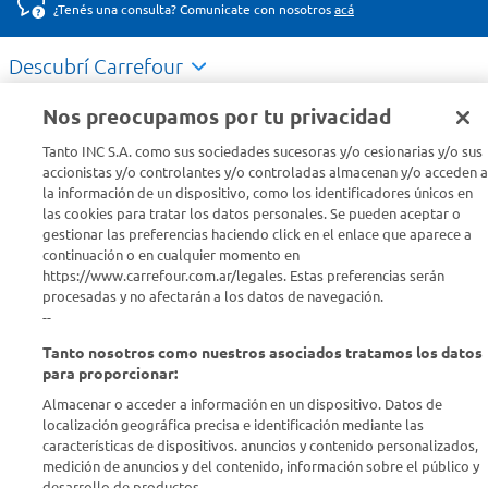
¿Tenés una consulta? Comunicate con nosotros
acá
Descubrí Carrefour
Nos preocupamos por tu privacidad
Conocenos
Tanto INC S.A. como sus sociedades sucesoras y/o cesionarias y/o sus
accionistas y/o controlantes y/o controladas almacenan y/o acceden a
Info útil
la información de un dispositivo, como los identificadores únicos en
las cookies para tratar los datos personales. Se pueden aceptar o
gestionar las preferencias haciendo click en el enlace que aparece a
Comprá Online
continuación o en cualquier momento en
https://www.carrefour.com.ar/legales. Estas preferencias serán
procesadas y no afectarán a los datos de navegación.
Enterate de nuestras ofertas
--
Dejanos tu mail para recibir todas las ofertas y promociones antes
que nadie.
Tanto nosotros como nuestros asociados tratamos los datos
para proporcionar:
Almacenar o acceder a información en un dispositivo. Datos de
Provincia
localización geográfica precisa e identificación mediante las
características de dispositivos. anuncios y contenido personalizados,
ENVIAR
medición de anuncios y del contenido, información sobre el público y
desarrollo de productos..