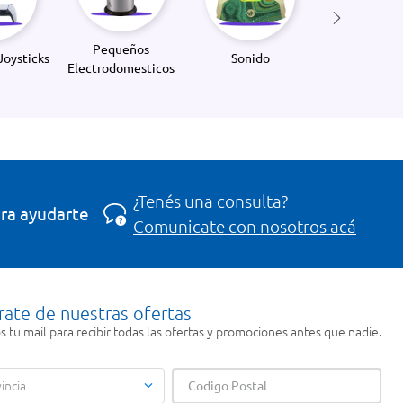
Pequeños
Joysticks
Sonido
Electrodomesticos
¿Tenés una consulta?
ra ayudarte
Comunicate con nosotros acá
rate de nuestras ofertas
 tu mail para recibir todas las ofertas y promociones antes que nadie.
incia