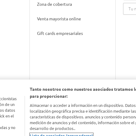
Zona de cobertura
Venta mayorista online
Gift cards empresariales
Tanto nosotros como nuestros asociados tratamos l
para proporcionar:
nimal
ccionistas
ón de un
Almacenar o acceder a información en un dispositivo. Datos
los datos
localización geográfica precisa e identificación mediante la
idad
ck en el
características de dispositivos. anuncios y contenido person
medición de anuncios y del contenido, información sobre el 
adas y no
desarrollo de productos..
Lista de asociados (proveedores)