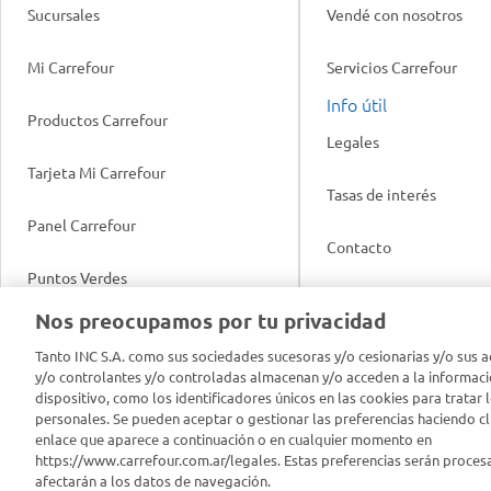
Sucursales
Vendé con nosotros
Mi Carrefour
Servicios Carrefour
Info útil
Productos Carrefour
Legales
Tarjeta Mi Carrefour
Tasas de interés
Panel Carrefour
Contacto
Puntos Verdes
Acuerdo con Acyma
Nos preocupamos por tu privacidad
App Carrefour
Política de Bienestar A
Tanto INC S.A. como sus sociedades sucesoras y/o cesionarias y/o sus a
y/o controlantes y/o controladas almacenan y/o acceden a la informaci
Comprometidos Carrefour
dispositivo, como los identificadores únicos en las cookies para tratar 
Reporte de Sustentabil
personales. Se pueden aceptar o gestionar las preferencias haciendo cli
enlace que aparece a continuación o en cualquier momento en
https://www.carrefour.com.ar/legales. Estas preferencias serán proces
afectarán a los datos de navegación.