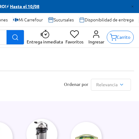
TRO!⚡
Hasta el 10/08
ones
Mi Carrefour
Sucursales
Disponibilidad de entrega
Carrito
Entrega inmediata
Favoritos
Ingresar
Relevancia