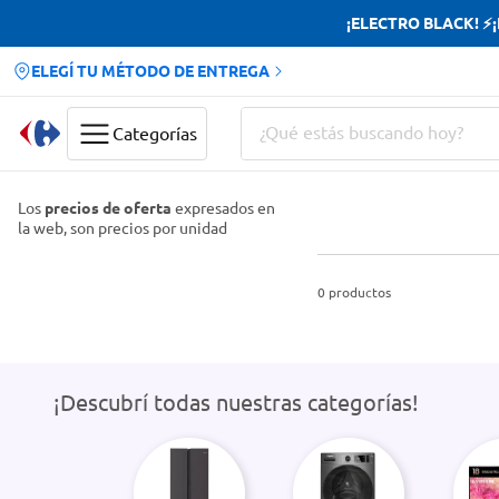
¡ELECTRO BLACK! ⚡¡H
ELEGÍ TU MÉTODO DE ENTREGA
¿Qué estás buscando hoy?
Categorías
Términos más buscados
Los
precios de oferta
expresados en
la web, son precios por unidad
Yerba
Cerveza
0
productos
Doves
Jabon Tocador
¡Descubrí todas nuestras categorías!