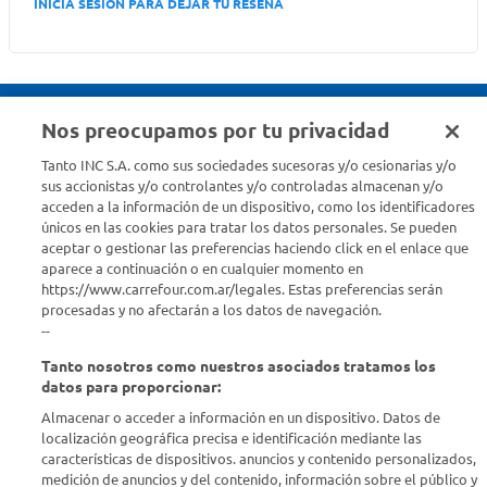
INICIA SESION PARA DEJAR TU RESEÑA
Nos preocupamos por tu privacidad
Seguinos en :
Tanto INC S.A. como sus sociedades sucesoras y/o cesionarias y/o
sus accionistas y/o controlantes y/o controladas almacenan y/o
acceden a la información de un dispositivo, como los identificadores
Estamos para ayudarte
únicos en las cookies para tratar los datos personales. Se pueden
aceptar o gestionar las preferencias haciendo click en el enlace que
¿Tenés una consulta? Comunicate con nosotros
acá
aparece a continuación o en cualquier momento en
https://www.carrefour.com.ar/legales. Estas preferencias serán
Descubrí Carrefour
procesadas y no afectarán a los datos de navegación.
--
Tanto nosotros como nuestros asociados tratamos los
Conocenos
datos para proporcionar:
Almacenar o acceder a información en un dispositivo. Datos de
Info útil
localización geográfica precisa e identificación mediante las
características de dispositivos. anuncios y contenido personalizados,
medición de anuncios y del contenido, información sobre el público y