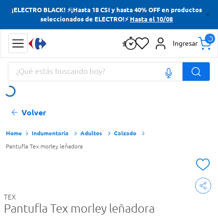
¡ELECTRO BLACK! ⚡¡Hasta 18 CSI y hasta 40% OFF en productos
Términos más buscados
seleccionados de ELECTRO!⚡
Hasta el 10/08
Yerba
Ingresar
Cerveza
¿Qué estás buscando hoy?
Doves
Jabon Tocador
Términos más buscados
Volver
Yerba
Cerveza
Indumentaria
Adultos
Calzado
Pantufla Tex morley leñadora
Doves
Jabon Tocador
TEX
Pantufla Tex morley leñadora