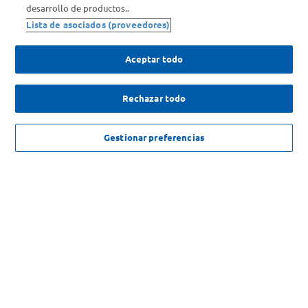
Comprá Online
desarrollo de productos..
Lista de asociados (proveedores)
Enterate de nuestras ofertas
Dejanos tu mail para recibir todas las ofertas y promociones antes
Aceptar todo
que nadie.
Rechazar todo
Provincia
ENVIAR
NO DISPONIBLE
Gestionar preferencias
SOLICITUD DE ARREPENTIMIENTO
Copyright 2026 ©Carrefour. Todos los derechos reservados |
Términos y
Condiciones del Servicio
| Defensa de las y los Consumidores para
reclamos
ingrese aqui
.