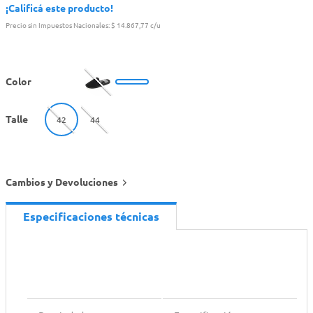
¡Calificá este producto!
Precio sin Impuestos Nacionales:
$ 14.867,77 c/u
Color
Talle
42
44
Cambios y Devoluciones
Especificaciones técnicas