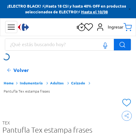
¡ELECTRO BLACK! ⚡¡Hasta 18 CSI y hasta 40% OFF en productos
Términos más buscados
seleccionados de ELECTRO!⚡
Hasta el 10/08
Yerba
Ingresar
Cerveza
¿Qué estás buscando hoy?
Doves
Papas Fritas
Términos más buscados
Volver
Yerba
Cerveza
Indumentaria
Adultos
Calzado
Pantufla Tex estampa frases
Doves
Papas Fritas
TEX
Pantufla Tex estampa frases