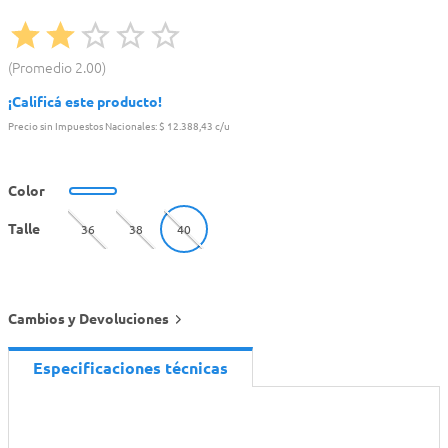
Promedio
2.00
¡Calificá este producto!
Precio sin Impuestos Nacionales:
$ 12.388,43 c/u
Color
Talle
36
38
40
Cambios y Devoluciones
Especificaciones técnicas