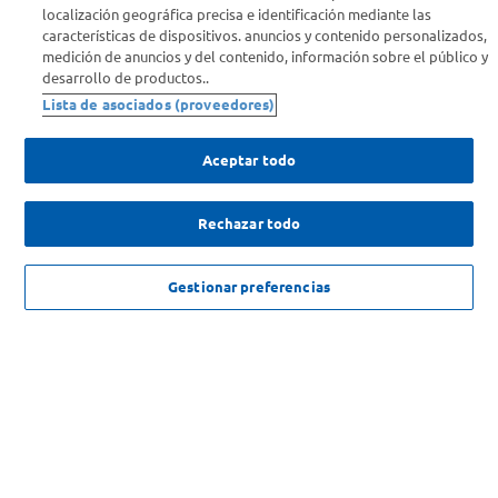
Info útil
localización geográfica precisa e identificación mediante las
características de dispositivos. anuncios y contenido personalizados,
medición de anuncios y del contenido, información sobre el público y
Comprá Online
desarrollo de productos..
Lista de asociados (proveedores)
Enterate de nuestras ofertas
Dejanos tu mail para recibir todas las ofertas y promociones antes
Aceptar todo
que nadie.
Rechazar todo
Provincia
ENVIAR
NO DISPONIBLE
Gestionar preferencias
SOLICITUD DE ARREPENTIMIENTO