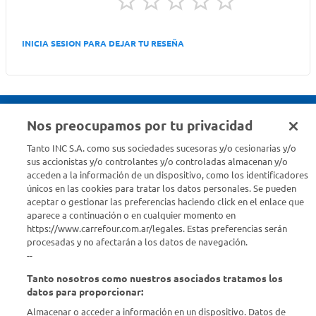
INICIA SESION PARA DEJAR TU RESEÑA
Nos preocupamos por tu privacidad
Seguinos en :
Tanto INC S.A. como sus sociedades sucesoras y/o cesionarias y/o
sus accionistas y/o controlantes y/o controladas almacenan y/o
acceden a la información de un dispositivo, como los identificadores
Estamos para ayudarte
únicos en las cookies para tratar los datos personales. Se pueden
aceptar o gestionar las preferencias haciendo click en el enlace que
¿Tenés una consulta? Comunicate con nosotros
acá
aparece a continuación o en cualquier momento en
https://www.carrefour.com.ar/legales. Estas preferencias serán
Descubrí Carrefour
procesadas y no afectarán a los datos de navegación.
--
Tanto nosotros como nuestros asociados tratamos los
Conocenos
datos para proporcionar:
Almacenar o acceder a información en un dispositivo. Datos de