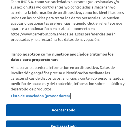
Tanto INC S.A. como sus sociedades sucesoras y/o cesionarias y/o
sus accionistas y/o controlantes y/o controladas almacenan y/o
acceden a la información de un dispositivo, como los identificadores
Estamos para ayudarte
únicos en las cookies para tratar los datos personales. Se pueden
aceptar o gestionar las preferencias haciendo click en el enlace que
¿Tenés una consulta? Comunicate con nosotros
acá
aparece a continuación o en cualquier momento en
https://www.carrefour.com.ar/legales. Estas preferencias serán
Descubrí Carrefour
procesadas y no afectarán a los datos de navegación.
--
Tanto nosotros como nuestros asociados tratamos los
Conocenos
datos para proporcionar:
Almacenar o acceder a información en un dispositivo. Datos de
Info útil
localización geográfica precisa e identificación mediante las
características de dispositivos. anuncios y contenido personalizados,
medición de anuncios y del contenido, información sobre el público y
Comprá Online
desarrollo de productos..
Lista de asociados (proveedores)
Enterate de nuestras ofertas
Dejanos tu mail para recibir todas las ofertas y promociones antes
Aceptar todo
que nadie.
Rechazar todo