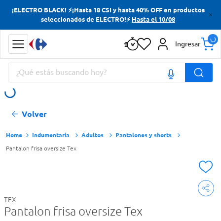
¡ELECTRO BLACK! ⚡¡Hasta 18 CSI y hasta 40% OFF en productos
Términos más buscados
seleccionados de ELECTRO!⚡
Hasta el 10/08
Yerba
Ingresar
Cerveza
¿Qué estás buscando hoy?
Doves
Jabon Tocador
Términos más buscados
Volver
Yerba
Cerveza
Indumentaria
Adultos
Pantalones y shorts
Pantalon frisa oversize Tex
Doves
Jabon Tocador
TEX
Pantalon frisa oversize Tex