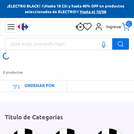
¡ELECTRO BLACK! ⚡¡Hasta 18 CSI y hasta 40% OFF en productos
Términos más buscados
seleccionados de ELECTRO!⚡
Hasta el 10/08
Yerba
Ingresar
Cerveza
¿Qué estás buscando hoy?
Papas Fritas
Doves
Términos más buscados
Yerba
0
productos
Cerveza
ORDENAR POR
Papas Fritas
Doves
Título de Categorías