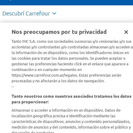
Descubrí Carrefour
Conocenos
Nos preocupamos por tu privacidad
Tanto INC S.A. como sus sociedades sucesoras y/o cesionarias y/o sus
Info útil
accionistas y/o controlantes y/o controladas almacenan y/o acceden a
la información de un dispositivo, como los identificadores únicos en
las cookies para tratar los datos personales. Se pueden aceptar o
Comprá Online
gestionar las preferencias haciendo click en el enlace que aparece a
continuación o en cualquier momento en
https://www.carrefour.com.ar/legales. Estas preferencias serán
Enterate de nuestras ofertas
procesadas y no afectarán a los datos de navegación.
Dejanos tu mail para recibir todas las ofertas y promociones antes
--
que nadie.
Tanto nosotros como nuestros asociados tratamos los datos
para proporcionar:
Provincia
Almacenar o acceder a información en un dispositivo. Datos de
localización geográfica precisa e identificación mediante las
ENVIAR
características de dispositivos. anuncios y contenido personalizados,
medición de anuncios y del contenido, información sobre el público y
desarrollo de productos..