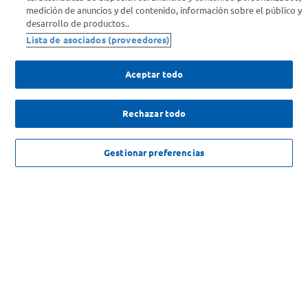
medición de anuncios y del contenido, información sobre el público y
Comprá Online
desarrollo de productos..
Lista de asociados (proveedores)
Enterate de nuestras ofertas
Dejanos tu mail para recibir todas las ofertas y promociones antes
Aceptar todo
que nadie.
Rechazar todo
Provincia
$
1628
,
90
c/u
AGREGAR
ENVIAR
Gestionar preferencias
$
1790
,
00
SOLICITUD DE ARREPENTIMIENTO
Copyright 2026 ©Carrefour. Todos los derechos reservados |
Términos y
Condiciones del Servicio
| Defensa de las y los Consumidores para