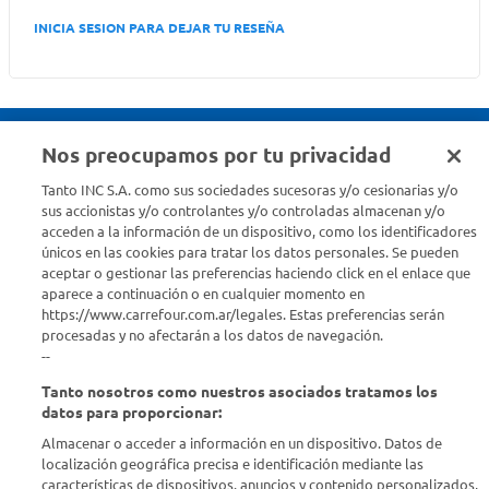
INICIA SESION PARA DEJAR TU RESEÑA
Nos preocupamos por tu privacidad
Seguinos en :
Tanto INC S.A. como sus sociedades sucesoras y/o cesionarias y/o
sus accionistas y/o controlantes y/o controladas almacenan y/o
acceden a la información de un dispositivo, como los identificadores
Estamos para ayudarte
únicos en las cookies para tratar los datos personales. Se pueden
aceptar o gestionar las preferencias haciendo click en el enlace que
¿Tenés una consulta? Comunicate con nosotros
acá
aparece a continuación o en cualquier momento en
https://www.carrefour.com.ar/legales. Estas preferencias serán
Descubrí Carrefour
procesadas y no afectarán a los datos de navegación.
--
Tanto nosotros como nuestros asociados tratamos los
Conocenos
datos para proporcionar:
Almacenar o acceder a información en un dispositivo. Datos de
Info útil
localización geográfica precisa e identificación mediante las
características de dispositivos. anuncios y contenido personalizados,