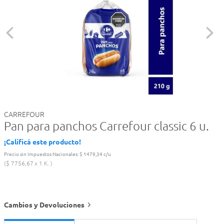
CARREFOUR
Pan para panchos Carrefour classic 6 u.
¡Calificá este producto!
Precio sin Impuestos Nacionales:
$ 1479,34 c/u
$
7756
,
67
1 K.
Cambios y Devoluciones