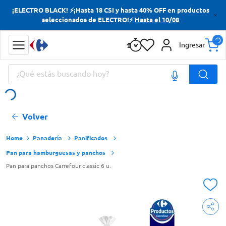
¡ELECTRO BLACK! ⚡¡Hasta 18 CSI y hasta 40% OFF en productos
Términos más buscados
seleccionados de ELECTRO!⚡
Hasta el 10/08
Yerba
Ingresar
Cerveza
¿Qué estás buscando hoy?
Doves
Papas Fritas
Términos más buscados
Volver
Yerba
Cerveza
Panadería
Panificados
Pan para hamburguesas y panchos
Doves
Pan para panchos Carrefour classic 6 u.
Papas Fritas