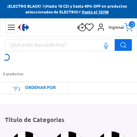
¡ELECTRO BLACK! ⚡¡Hasta 18 CSI y hasta 40% OFF en productos
Términos más buscados
seleccionados de ELECTRO!⚡
Hasta el 10/08
Yerba
Ingresar
Cerveza
¿Qué estás buscando hoy?
Doves
Papas Fritas
Términos más buscados
Yerba
0
productos
Cerveza
ORDENAR POR
Doves
Papas Fritas
Título de Categorías