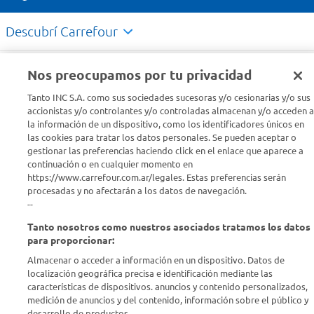
Descubrí Carrefour
Conocenos
Nos preocupamos por tu privacidad
Tanto INC S.A. como sus sociedades sucesoras y/o cesionarias y/o sus
Info útil
accionistas y/o controlantes y/o controladas almacenan y/o acceden a
la información de un dispositivo, como los identificadores únicos en
las cookies para tratar los datos personales. Se pueden aceptar o
Comprá Online
gestionar las preferencias haciendo click en el enlace que aparece a
continuación o en cualquier momento en
https://www.carrefour.com.ar/legales. Estas preferencias serán
Enterate de nuestras ofertas
procesadas y no afectarán a los datos de navegación.
Dejanos tu mail para recibir todas las ofertas y promociones antes
--
que nadie.
Tanto nosotros como nuestros asociados tratamos los datos
para proporcionar:
Provincia
Almacenar o acceder a información en un dispositivo. Datos de
localización geográfica precisa e identificación mediante las
ENVIAR
características de dispositivos. anuncios y contenido personalizados,
medición de anuncios y del contenido, información sobre el público y
desarrollo de productos..