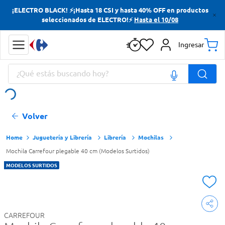
¡ELECTRO BLACK! ⚡¡Hasta 18 CSI y hasta 40% OFF en productos
Términos más buscados
seleccionados de ELECTRO!⚡
Hasta el 10/08
Yerba
Ingresar
Cerveza
¿Qué estás buscando hoy?
Doves
Papas Fritas
Términos más buscados
Volver
Yerba
Cerveza
Juguetería y Librería
Librería
Mochilas
Mochila Carrefour plegable 40 cm (Modelos Surtidos)
Doves
MODELOS SURTIDOS
Papas Fritas
CARREFOUR