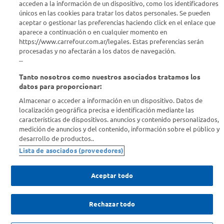
acceden a la información de un dispositivo, como los identificadores
Estamos para ayudarte
únicos en las cookies para tratar los datos personales. Se pueden
aceptar o gestionar las preferencias haciendo click en el enlace que
¿Tenés una consulta? Comunicate con nosotros
acá
aparece a continuación o en cualquier momento en
https://www.carrefour.com.ar/legales. Estas preferencias serán
Descubrí Carrefour
procesadas y no afectarán a los datos de navegación.
--
Tanto nosotros como nuestros asociados tratamos los
Conocenos
datos para proporcionar:
Almacenar o acceder a información en un dispositivo. Datos de
Info útil
localización geográfica precisa e identificación mediante las
características de dispositivos. anuncios y contenido personalizados,
medición de anuncios y del contenido, información sobre el público y
Comprá Online
desarrollo de productos..
Lista de asociados (proveedores)
Enterate de nuestras ofertas
Dejanos tu mail para recibir todas las ofertas y promociones antes
Aceptar todo
que nadie.
Rechazar todo
Provincia