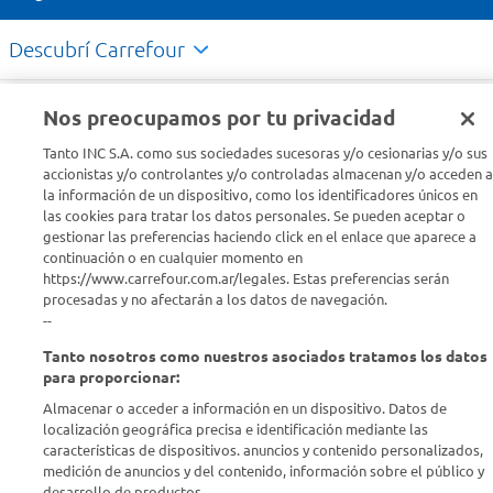
Descubrí Carrefour
Conocenos
Nos preocupamos por tu privacidad
Tanto INC S.A. como sus sociedades sucesoras y/o cesionarias y/o sus
Info útil
accionistas y/o controlantes y/o controladas almacenan y/o acceden a
la información de un dispositivo, como los identificadores únicos en
las cookies para tratar los datos personales. Se pueden aceptar o
Comprá Online
gestionar las preferencias haciendo click en el enlace que aparece a
continuación o en cualquier momento en
https://www.carrefour.com.ar/legales. Estas preferencias serán
Enterate de nuestras ofertas
procesadas y no afectarán a los datos de navegación.
Dejanos tu mail para recibir todas las ofertas y promociones antes
--
que nadie.
Tanto nosotros como nuestros asociados tratamos los datos
para proporcionar:
Provincia
Almacenar o acceder a información en un dispositivo. Datos de
localización geográfica precisa e identificación mediante las
ENVIAR
características de dispositivos. anuncios y contenido personalizados,
medición de anuncios y del contenido, información sobre el público y
desarrollo de productos..