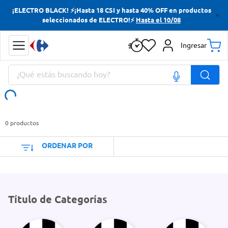
¡ELECTRO BLACK! ⚡¡Hasta 18 CSI y hasta 40% OFF en productos
Términos más buscados
seleccionados de ELECTRO!⚡
Hasta el 10/08
Yerba
Ingresar
Cerveza
¿Qué estás buscando hoy?
Papas Fritas
Doves
Términos más buscados
Yerba
0
productos
Cerveza
ORDENAR POR
Papas Fritas
Doves
Título de Categorías