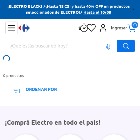
¡ELECTRO BLACK! ⚡¡Hasta 18 CSI y hasta 40% OFF en productos
Términos más buscados
seleccionados de ELECTRO!⚡
Hasta el 10/08
Yerba
Ingresar
Cerveza
¿Qué estás buscando hoy?
Doves
Papas Fritas
Términos más buscados
Yerba
0
productos
Cerveza
ORDENAR POR
Doves
Papas Fritas
¡Comprá Electro en todo el país!