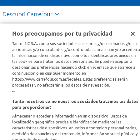
Descubrí Carrefour
Conocenos
Nos preocupamos por tu privacidad
Tanto INC S.A. como sus sociedades sucesoras y/o cesionarias y/o sus
Info útil
accionistas y/o controlantes y/o controladas almacenan y/o acceden a
la información de un dispositivo, como los identificadores únicos en
las cookies para tratar los datos personales. Se pueden aceptar o
Comprá Online
gestionar las preferencias haciendo click en el enlace que aparece a
continuación o en cualquier momento en
https://www.carrefour.com.ar/legales. Estas preferencias serán
Enterate de nuestras ofertas
procesadas y no afectarán a los datos de navegación.
Dejanos tu mail para recibir todas las ofertas y promociones antes
--
que nadie.
Tanto nosotros como nuestros asociados tratamos los datos
para proporcionar:
Provincia
Almacenar o acceder a información en un dispositivo. Datos de
localización geográfica precisa e identificación mediante las
ENVIAR
características de dispositivos. anuncios y contenido personalizados,
medición de anuncios y del contenido, información sobre el público y
desarrollo de productos..