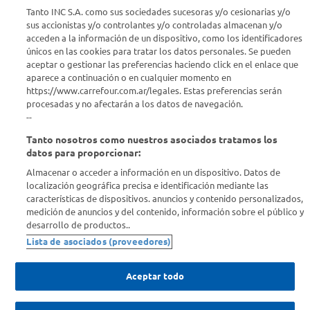
Seguinos en :
Tanto INC S.A. como sus sociedades sucesoras y/o cesionarias y/o
sus accionistas y/o controlantes y/o controladas almacenan y/o
acceden a la información de un dispositivo, como los identificadores
Estamos para ayudarte
únicos en las cookies para tratar los datos personales. Se pueden
aceptar o gestionar las preferencias haciendo click en el enlace que
¿Tenés una consulta? Comunicate con nosotros
acá
aparece a continuación o en cualquier momento en
https://www.carrefour.com.ar/legales. Estas preferencias serán
Descubrí Carrefour
procesadas y no afectarán a los datos de navegación.
--
Tanto nosotros como nuestros asociados tratamos los
Conocenos
datos para proporcionar:
Almacenar o acceder a información en un dispositivo. Datos de
Info útil
localización geográfica precisa e identificación mediante las
características de dispositivos. anuncios y contenido personalizados,
medición de anuncios y del contenido, información sobre el público y
Comprá Online
desarrollo de productos..
Lista de asociados (proveedores)
Enterate de nuestras ofertas
Dejanos tu mail para recibir todas las ofertas y promociones antes
Aceptar todo
que nadie.