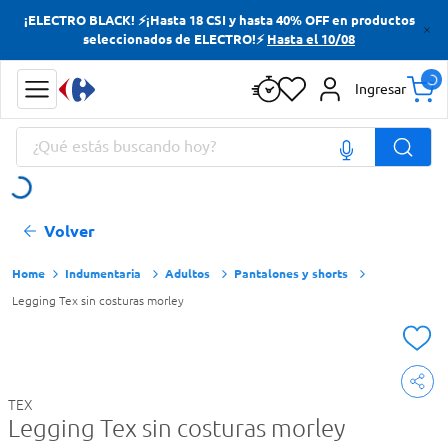
¡ELECTRO BLACK! ⚡¡Hasta 18 CSI y hasta 40% OFF en productos
Términos más buscados
seleccionados de ELECTRO!⚡
Hasta el 10/08
Yerba
Ingresar
Cerveza
¿Qué estás buscando hoy?
Doves
Jabon Tocador
Términos más buscados
Volver
Yerba
Cerveza
Indumentaria
Adultos
Pantalones y shorts
Legging Tex sin costuras morley
Doves
Jabon Tocador
TEX
Legging Tex sin costuras morley