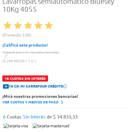
Lavarropas semiautomático Bluesky
10Kg 4055
Promedio
5.00
¡Calificá este producto!
Cargando precio sin impuestos nacionales
$
209
.
000
,
00
1 U.
18 CUOTAS SIN INTERÉS
18 CSI MI CARREFOUR CRÉDITO
¡Mirá nuestras promociones bancarias!
VER CUOTAS Y MEDIOS DE PAGO
6
Cuotas
Sin Interés
de
$
34
.
833
,
33