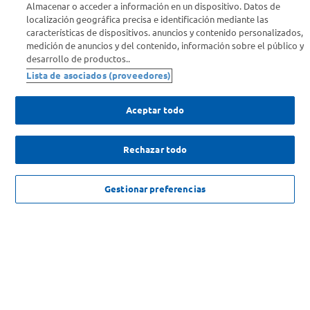
Almacenar o acceder a información en un dispositivo. Datos de
Info útil
localización geográfica precisa e identificación mediante las
características de dispositivos. anuncios y contenido personalizados,
medición de anuncios y del contenido, información sobre el público y
Comprá Online
desarrollo de productos..
Lista de asociados (proveedores)
Enterate de nuestras ofertas
Dejanos tu mail para recibir todas las ofertas y promociones antes
Aceptar todo
que nadie.
Rechazar todo
Provincia
ADICIONAL 15% OFF EN 1 PAGO
AGREGAR
ENVIAR
Gestionar preferencias
$
209
.
000
,
00
c/u
SOLICITUD DE ARREPENTIMIENTO