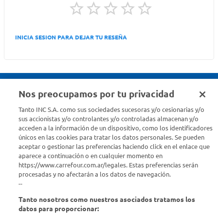
INICIA SESION PARA DEJAR TU RESEÑA
Nos preocupamos por tu privacidad
Seguinos en :
Tanto INC S.A. como sus sociedades sucesoras y/o cesionarias y/o
sus accionistas y/o controlantes y/o controladas almacenan y/o
acceden a la información de un dispositivo, como los identificadores
Estamos para ayudarte
únicos en las cookies para tratar los datos personales. Se pueden
aceptar o gestionar las preferencias haciendo click en el enlace que
¿Tenés una consulta? Comunicate con nosotros
acá
aparece a continuación o en cualquier momento en
https://www.carrefour.com.ar/legales. Estas preferencias serán
Descubrí Carrefour
procesadas y no afectarán a los datos de navegación.
--
Tanto nosotros como nuestros asociados tratamos los
Conocenos
datos para proporcionar: