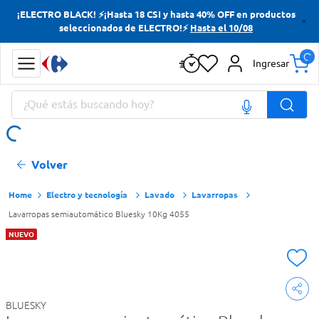
¡ELECTRO BLACK! ⚡¡Hasta 18 CSI y hasta 40% OFF en productos
Términos más buscados
seleccionados de ELECTRO!⚡
Hasta el 10/08
Yerba
Ingresar
Cerveza
¿Qué estás buscando hoy?
Doves
Papas Fritas
Términos más buscados
Volver
Yerba
Cerveza
Electro y tecnología
Lavado
Lavarropas
Lavarropas semiautomático Bluesky 10Kg 4055
Doves
NUEVO
Papas Fritas
BLUESKY