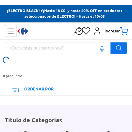
Términos más buscados
¡ELECTRO BLACK! ⚡¡Hasta 18 CSI y hasta 40% OFF en productos
seleccionados de ELECTRO!⚡
Hasta el 10/08
Yerba
Cerveza
Ingresar
Doves
¿Qué estás buscando hoy?
Jabon Tocador
Términos más buscados
Yerba
0
productos
Cerveza
ORDENAR POR
Doves
Jabon Tocador
Título de Categorías