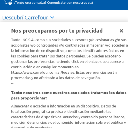
¿Tenés una consulta? Comunicate con nosotros
acá
Descubrí Carrefour
Nos preocupamos por tu privacidad
Conocenos
Tanto INC S.A. como sus sociedades sucesoras y/o cesionarias y/o sus
accionistas y/o controlantes y/o controladas almacenan y/o acceden a
Info útil
la información de un dispositivo, como los identificadores únicos en
las cookies para tratar los datos personales. Se pueden aceptar o
gestionar las preferencias haciendo click en el enlace que aparece a
Comprá Online
continuación o en cualquier momento en
https://www.carrefour.com.ar/legales. Estas preferencias serán
procesadas y no afectarán a los datos de navegación.
Enterate de nuestras ofertas
--
Dejanos tu mail para recibir todas las ofertas y promociones antes
que nadie.
Tanto nosotros como nuestros asociados tratamos los datos
para proporcionar:
Almacenar o acceder a información en un dispositivo. Datos de
Provincia
localización geográfica precisa e identificación mediante las
características de dispositivos. anuncios y contenido personalizados,
ENVIAR
medición de anuncios y del contenido, información sobre el público y
desarrollo de productos..