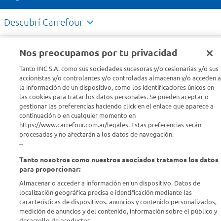
Descubrí Carrefour
Conocenos
Nos preocupamos por tu privacidad
Tanto INC S.A. como sus sociedades sucesoras y/o cesionarias y/o sus
Info útil
accionistas y/o controlantes y/o controladas almacenan y/o acceden a
la información de un dispositivo, como los identificadores únicos en
las cookies para tratar los datos personales. Se pueden aceptar o
Comprá Online
gestionar las preferencias haciendo click en el enlace que aparece a
continuación o en cualquier momento en
https://www.carrefour.com.ar/legales. Estas preferencias serán
Enterate de nuestras ofertas
procesadas y no afectarán a los datos de navegación.
Dejanos tu mail para recibir todas las ofertas y promociones antes
--
que nadie.
Tanto nosotros como nuestros asociados tratamos los datos
para proporcionar:
Provincia
Almacenar o acceder a información en un dispositivo. Datos de
localización geográfica precisa e identificación mediante las
ENVIAR
características de dispositivos. anuncios y contenido personalizados,
medición de anuncios y del contenido, información sobre el público y
desarrollo de productos..