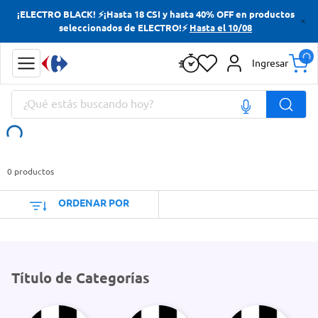
¡ELECTRO BLACK! ⚡¡Hasta 18 CSI y hasta 40% OFF en productos
Términos más buscados
seleccionados de ELECTRO!⚡
Hasta el 10/08
Yerba
Ingresar
Cerveza
¿Qué estás buscando hoy?
Papas Fritas
Doves
Términos más buscados
Yerba
0
productos
Cerveza
ORDENAR POR
Papas Fritas
Doves
Título de Categorías