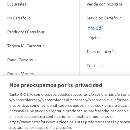
Sucursales
Vendé con nosotros
Mi Carrefour
Servicios Carrefour
Info útil
Productos Carrefour
Legales
Tarjeta Mi Carrefour
Tasas de interés
Panel Carrefour
Contacto
Puntos Verdes
Acuerdo con Acyma
Nos preocupamos por tu privacidad
App Carrefour
Política de Bienestar A
Tanto INC S.A. como sus sociedades sucesoras y/o cesionarias y/o sus a
y/o controlantes y/o controladas almacenan y/o acceden a la informaci
Comprometidos Carrefour
dispositivo, como los identificadores únicos en las cookies para tratar 
Reporte de Sustentabil
personales. Se pueden aceptar o gestionar las preferencias haciendo cli
enlace que aparece a continuación o en cualquier momento en
https://www.carrefour.com.ar/legales. Estas preferencias serán proces
afectarán a los datos de navegación.