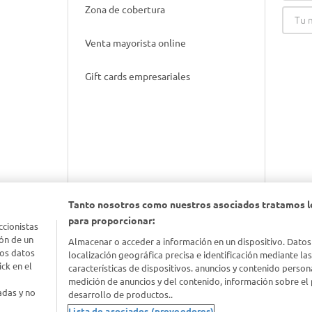
Zona de cobertura
Venta mayorista online
Gift cards empresariales
Tanto nosotros como nuestros asociados tratamos l
para proporcionar:
nimal
ccionistas
ón de un
Almacenar o acceder a información en un dispositivo. Datos
los datos
localización geográfica precisa e identificación mediante la
idad
ck en el
características de dispositivos. anuncios y contenido person
medición de anuncios y del contenido, información sobre el 
adas y no
desarrollo de productos..
Lista de asociados (proveedores)