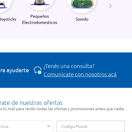
Pequeños
Joysticks
Sonido
Electrodomesticos
¿Tenés una consulta?
ra ayudarte
Comunicate con nosotros acá
rate de nuestras ofertas
 tu mail para recibir todas las ofertas y promociones antes que nadie.
incia