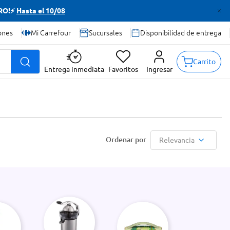
TRO!⚡
Hasta el 10/08
ones
Mi Carrefour
Sucursales
Disponibilidad de entrega
Carrito
Entrega inmediata
Favoritos
Ingresar
Relevancia