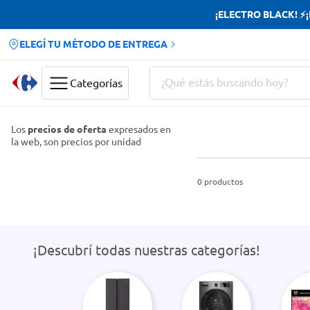
¡ELECTRO BLACK! ⚡¡H
ELEGÍ TU MÉTODO DE ENTREGA
¿Qué estás buscando hoy?
Categorías
Términos más buscados
Los
precios de oferta
expresados en
la web, son precios por unidad
Yerba
Cerveza
0
productos
Doves
Papas Fritas
¡Descubrí todas nuestras categorías!