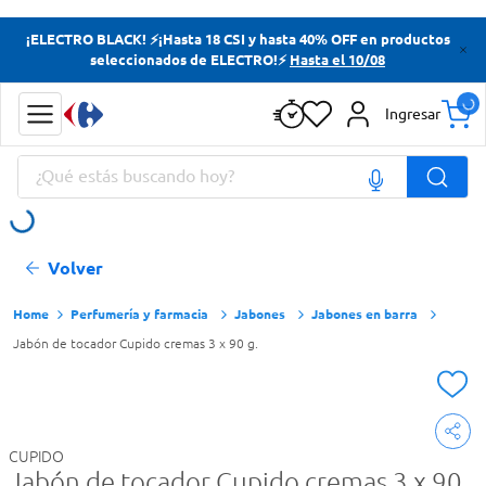
Términos más buscados
¡ELECTRO BLACK! ⚡¡Hasta 18 CSI y hasta 40% OFF en productos
seleccionados de ELECTRO!⚡
Hasta el 10/08
Yerba
Cerveza
Ingresar
Doves
¿Qué estás buscando hoy?
Papas Fritas
Términos más buscados
Volver
Yerba
Cerveza
Perfumería y farmacia
Jabones
Jabones en barra
Jabón de tocador Cupido cremas 3 x 90 g.
Doves
Papas Fritas
CUPIDO
Jabón de tocador Cupido cremas 3 x 90