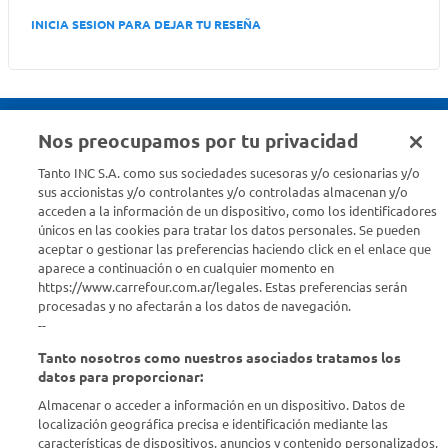
INICIA SESION PARA DEJAR TU RESEÑA
Nos preocupamos por tu privacidad
Seguinos en :
Tanto INC S.A. como sus sociedades sucesoras y/o cesionarias y/o
sus accionistas y/o controlantes y/o controladas almacenan y/o
acceden a la información de un dispositivo, como los identificadores
Estamos para ayudarte
únicos en las cookies para tratar los datos personales. Se pueden
aceptar o gestionar las preferencias haciendo click en el enlace que
¿Tenés una consulta? Comunicate con nosotros
acá
aparece a continuación o en cualquier momento en
https://www.carrefour.com.ar/legales. Estas preferencias serán
Descubrí Carrefour
procesadas y no afectarán a los datos de navegación.
--
Tanto nosotros como nuestros asociados tratamos los
Conocenos
datos para proporcionar:
Almacenar o acceder a información en un dispositivo. Datos de
Info útil
localización geográfica precisa e identificación mediante las
características de dispositivos. anuncios y contenido personalizados,