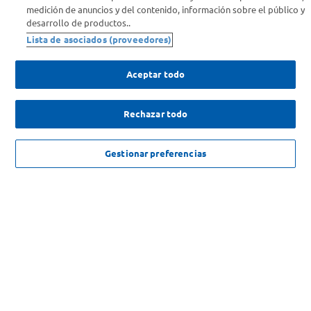
medición de anuncios y del contenido, información sobre el público y
Comprá Online
desarrollo de productos..
Lista de asociados (proveedores)
Enterate de nuestras ofertas
Dejanos tu mail para recibir todas las ofertas y promociones antes
Aceptar todo
que nadie.
Rechazar todo
Provincia
AGREGAR
ENVIAR
Gestionar preferencias
$
1899
,
00
SOLICITUD DE ARREPENTIMIENTO
Copyright 2026 ©Carrefour. Todos los derechos reservados |
Términos y
Condiciones del Servicio
| Defensa de las y los Consumidores para