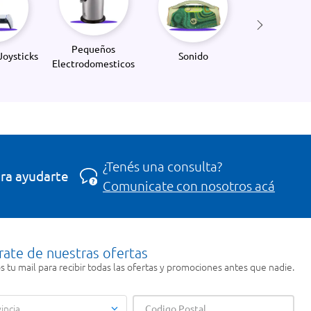
Pequeños
Joysticks
Sonido
Electrodomesticos
¿Tenés una consulta?
ra ayudarte
Comunicate con nosotros acá
rate de nuestras ofertas
 tu mail para recibir todas las ofertas y promociones antes que nadie.
incia