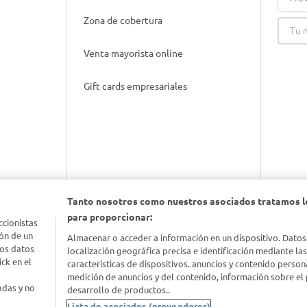
Zona de cobertura
Venta mayorista online
Gift cards empresariales
Tanto nosotros como nuestros asociados tratamos l
para proporcionar:
ccionistas
nimal
ón de un
Almacenar o acceder a información en un dispositivo. Datos
los datos
localización geográfica precisa e identificación mediante la
ck en el
características de dispositivos. anuncios y contenido person
idad
medición de anuncios y del contenido, información sobre el 
adas y no
desarrollo de productos..
Lista de asociados (proveedores)