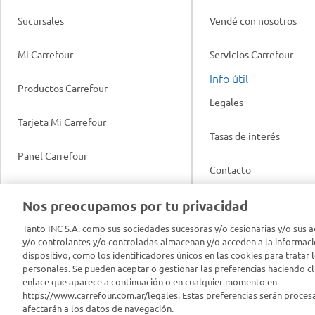
Sucursales
Vendé con nosotros
Mi Carrefour
Servicios Carrefour
Info útil
Productos Carrefour
Legales
Tarjeta Mi Carrefour
Tasas de interés
Panel Carrefour
Contacto
Puntos Verdes
Nos preocupamos por tu privacidad
Acuerdo con Acyma
App Carrefour
Tanto INC S.A. como sus sociedades sucesoras y/o cesionarias y/o sus a
Política de Bienestar A
y/o controlantes y/o controladas almacenan y/o acceden a la informaci
dispositivo, como los identificadores únicos en las cookies para tratar 
Comprometidos Carrefour
personales. Se pueden aceptar o gestionar las preferencias haciendo cli
Reporte de Sustentabil
enlace que aparece a continuación o en cualquier momento en
https://www.carrefour.com.ar/legales. Estas preferencias serán proces
afectarán a los datos de navegación.