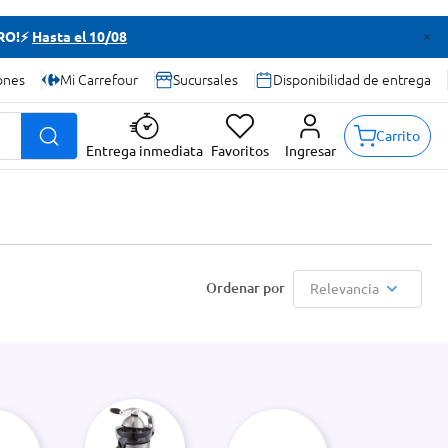
TRO!⚡
Hasta el 10/08
ones
Mi Carrefour
Sucursales
Disponibilidad de entrega
Carrito
Entrega inmediata
Favoritos
Ingresar
Relevancia