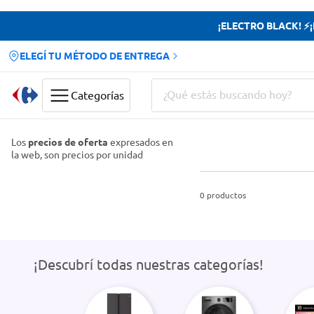
¡ELECTRO BLACK! ⚡¡H
ELEGÍ TU MÉTODO DE ENTREGA
¿Qué estás buscando hoy?
Categorías
Términos más buscados
Los
precios de oferta
expresados en
la web, son precios por unidad
Yerba
Cerveza
0
productos
Papas Fritas
Doves
¡Descubrí todas nuestras categorías!