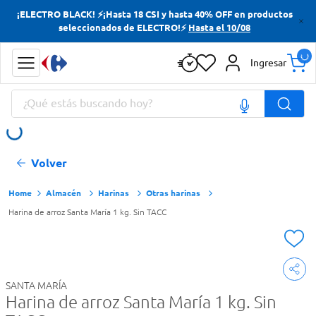
¡ELECTRO BLACK! ⚡¡Hasta 18 CSI y hasta 40% OFF en productos
Términos más buscados
seleccionados de ELECTRO!⚡
Hasta el 10/08
Yerba
Ingresar
Cerveza
¿Qué estás buscando hoy?
Doves
Jabon Tocador
Términos más buscados
Volver
Yerba
Cerveza
Almacén
Harinas
Otras harinas
Harina de arroz Santa María 1 kg. Sin TACC
Doves
Jabon Tocador
SANTA MARÍA
Harina de arroz Santa María 1 kg. Sin