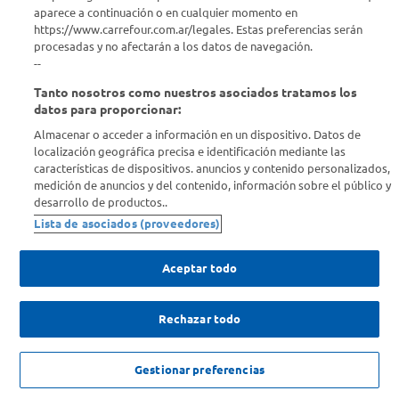
¿Tenés una consulta? Comunicate con nosotros
acá
aparece a continuación o en cualquier momento en
https://www.carrefour.com.ar/legales. Estas preferencias serán
Descubrí Carrefour
procesadas y no afectarán a los datos de navegación.
--
Tanto nosotros como nuestros asociados tratamos los
Conocenos
datos para proporcionar:
Almacenar o acceder a información en un dispositivo. Datos de
Info útil
localización geográfica precisa e identificación mediante las
características de dispositivos. anuncios y contenido personalizados,
medición de anuncios y del contenido, información sobre el público y
Comprá Online
desarrollo de productos..
Lista de asociados (proveedores)
Enterate de nuestras ofertas
Dejanos tu mail para recibir todas las ofertas y promociones antes
Aceptar todo
que nadie.
Rechazar todo
Provincia
ENVIAR
NO DISPONIBLE
Gestionar preferencias