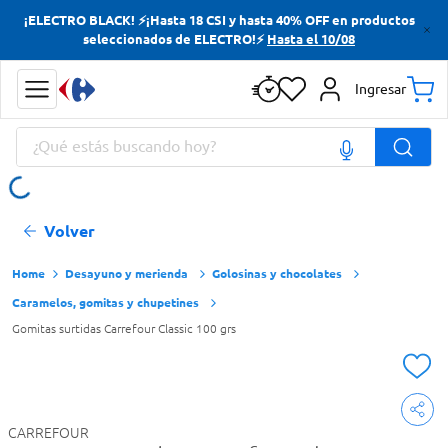
¡ELECTRO BLACK! ⚡¡Hasta 18 CSI y hasta 40% OFF en productos
Términos más buscados
seleccionados de ELECTRO!⚡
Hasta el 10/08
Yerba
Ingresar
Cerveza
¿Qué estás buscando hoy?
Doves
Jabon Tocador
Términos más buscados
Volver
Yerba
Cerveza
Desayuno y merienda
Golosinas y chocolates
Caramelos, gomitas y chupetines
Doves
Gomitas surtidas Carrefour Classic 100 grs
Jabon Tocador
CARREFOUR