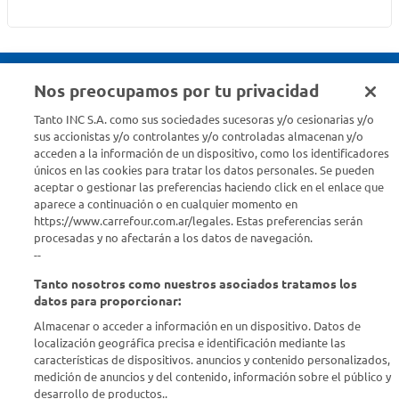
Nos preocupamos por tu privacidad
Seguinos en :
Tanto INC S.A. como sus sociedades sucesoras y/o cesionarias y/o
sus accionistas y/o controlantes y/o controladas almacenan y/o
acceden a la información de un dispositivo, como los identificadores
Estamos para ayudarte
únicos en las cookies para tratar los datos personales. Se pueden
aceptar o gestionar las preferencias haciendo click en el enlace que
¿Tenés una consulta? Comunicate con nosotros
acá
aparece a continuación o en cualquier momento en
https://www.carrefour.com.ar/legales. Estas preferencias serán
Descubrí Carrefour
procesadas y no afectarán a los datos de navegación.
--
Tanto nosotros como nuestros asociados tratamos los
Conocenos
datos para proporcionar:
Almacenar o acceder a información en un dispositivo. Datos de
Info útil
localización geográfica precisa e identificación mediante las
características de dispositivos. anuncios y contenido personalizados,
medición de anuncios y del contenido, información sobre el público y
Comprá Online
desarrollo de productos..