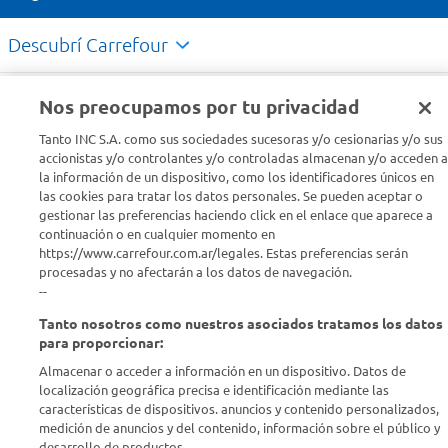
Descubrí Carrefour
Conocenos
Nos preocupamos por tu privacidad
Tanto INC S.A. como sus sociedades sucesoras y/o cesionarias y/o sus
Info útil
accionistas y/o controlantes y/o controladas almacenan y/o acceden a
la información de un dispositivo, como los identificadores únicos en
las cookies para tratar los datos personales. Se pueden aceptar o
Comprá Online
gestionar las preferencias haciendo click en el enlace que aparece a
continuación o en cualquier momento en
https://www.carrefour.com.ar/legales. Estas preferencias serán
Enterate de nuestras ofertas
procesadas y no afectarán a los datos de navegación.
Dejanos tu mail para recibir todas las ofertas y promociones antes
--
que nadie.
Tanto nosotros como nuestros asociados tratamos los datos
para proporcionar:
Provincia
Almacenar o acceder a información en un dispositivo. Datos de
localización geográfica precisa e identificación mediante las
ENVIAR
características de dispositivos. anuncios y contenido personalizados,
medición de anuncios y del contenido, información sobre el público y
desarrollo de productos..