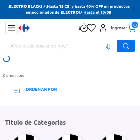
¡ELECTRO BLACK! ⚡¡Hasta 18 CSI y hasta 40% OFF en productos
Términos más buscados
seleccionados de ELECTRO!⚡
Hasta el 10/08
Yerba
Ingresar
Cerveza
¿Qué estás buscando hoy?
Doves
Jabon Tocador
Términos más buscados
Yerba
0
productos
Cerveza
ORDENAR POR
Doves
Jabon Tocador
Título de Categorías