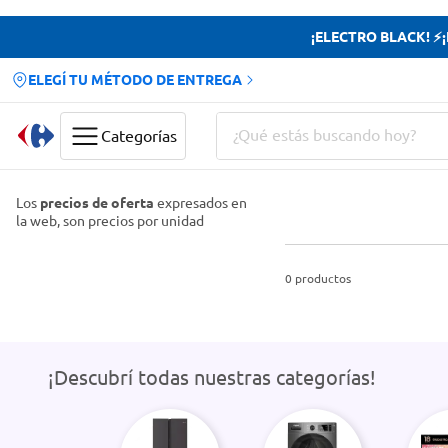
¡ELECTRO BLACK! ⚡¡H
ELEGÍ TU MÉTODO DE ENTREGA
¿Qué estás buscando hoy?
Categorías
Términos más buscados
Los
precios de oferta
expresados en
la web, son precios por unidad
Yerba
Cerveza
0
productos
Doves
Jabon Tocador
¡Descubrí todas nuestras categorías!