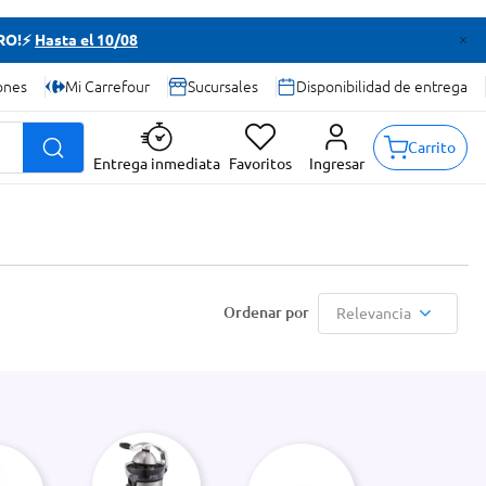
TRO!⚡
Hasta el 10/08
ones
Mi Carrefour
Sucursales
Disponibilidad de entrega
Carrito
Entrega inmediata
Favoritos
Ingresar
Relevancia