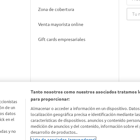
Zona de cobertura
Venta mayorista online
Gift cards empresariales
Tanto nosotros como nuestros asociados tratamos l
para proporcionar:
ccionistas
nimal
ón de un
Almacenar o acceder a información en un dispositivo. Datos
los datos
localización geográfica precisa e identificación mediante la
ck en el
características de dispositivos. anuncios y contenido person
idad
medición de anuncios y del contenido, información sobre el 
adas y no
desarrollo de productos..
Lista de asociados (proveedores)