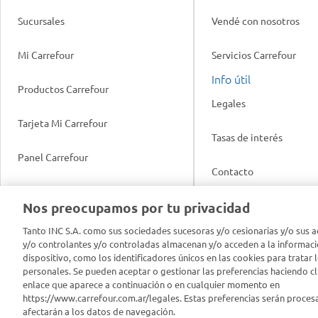
Sucursales
Vendé con nosotros
Mi Carrefour
Servicios Carrefour
Info útil
Productos Carrefour
Legales
Tarjeta Mi Carrefour
Tasas de interés
Panel Carrefour
Contacto
Puntos Verdes
Nos preocupamos por tu privacidad
Acuerdo con Acyma
App Carrefour
Tanto INC S.A. como sus sociedades sucesoras y/o cesionarias y/o sus a
Política de Bienestar A
y/o controlantes y/o controladas almacenan y/o acceden a la informaci
dispositivo, como los identificadores únicos en las cookies para tratar 
Comprometidos Carrefour
personales. Se pueden aceptar o gestionar las preferencias haciendo cli
Reporte de Sustentabil
enlace que aparece a continuación o en cualquier momento en
https://www.carrefour.com.ar/legales. Estas preferencias serán proces
afectarán a los datos de navegación.