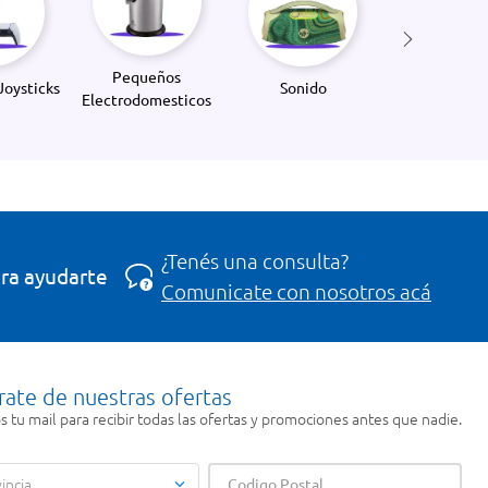
Pequeños
Joysticks
Sonido
Electrodomesticos
¿Tenés una consulta?
ra ayudarte
Comunicate con nosotros acá
rate de nuestras ofertas
 tu mail para recibir todas las ofertas y promociones antes que nadie.
incia