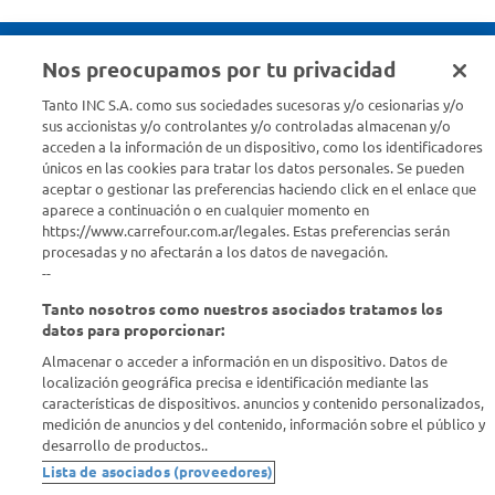
Nos preocupamos por tu privacidad
Seguinos en :
Tanto INC S.A. como sus sociedades sucesoras y/o cesionarias y/o
sus accionistas y/o controlantes y/o controladas almacenan y/o
acceden a la información de un dispositivo, como los identificadores
Estamos para ayudarte
únicos en las cookies para tratar los datos personales. Se pueden
aceptar o gestionar las preferencias haciendo click en el enlace que
¿Tenés una consulta? Comunicate con nosotros
acá
aparece a continuación o en cualquier momento en
https://www.carrefour.com.ar/legales. Estas preferencias serán
Descubrí Carrefour
procesadas y no afectarán a los datos de navegación.
--
Tanto nosotros como nuestros asociados tratamos los
Conocenos
datos para proporcionar:
Almacenar o acceder a información en un dispositivo. Datos de
Info útil
localización geográfica precisa e identificación mediante las
características de dispositivos. anuncios y contenido personalizados,
medición de anuncios y del contenido, información sobre el público y
Comprá Online
desarrollo de productos..
Lista de asociados (proveedores)
Enterate de nuestras ofertas