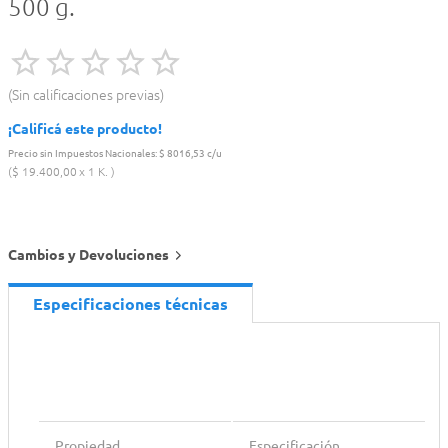
500 g.
Sin calificaciones previas
¡Calificá este producto!
Precio sin Impuestos Nacionales:
$ 8016,53 c/u
$
19
.
400
,
00
1 K.
Cambios y Devoluciones
Especificaciones técnicas
Propiedad
Especificación