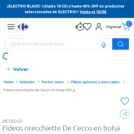
¡ELECTRO BLACK! ⚡¡Hasta 18 CSI y hasta 40% OFF en productos
Términos más buscados
seleccionados de ELECTRO!⚡
Hasta el 10/08
Yerba
Ingresar
Cerveza
¿Qué estás buscando hoy?
Doves
Papas Fritas
Términos más buscados
Volver
Yerba
Cerveza
Almacén
Pastas secas
Fideos guiseros y para sopas
Fideos orecchiette De Cecco en bolsa 500 g.
Doves
Papas Fritas
DE CECCO
Fideos orecchiette De Cecco en bolsa