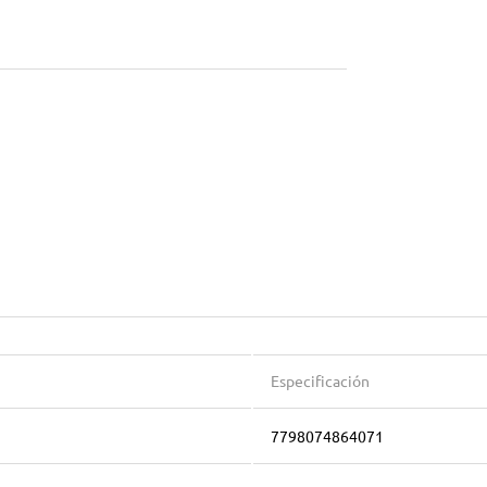
Especificación
7798074864071