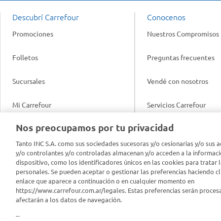
Descubrí Carrefour
Conocenos
Promociones
Nuestros Compromisos
Folletos
Preguntas frecuentes
Sucursales
Vendé con nosotros
Mi Carrefour
Servicios Carrefour
Info útil
Nos preocupamos por tu privacidad
Productos Carrefour
Legales
Tanto INC S.A. como sus sociedades sucesoras y/o cesionarias y/o sus a
Tarjeta Mi Carrefour
y/o controlantes y/o controladas almacenan y/o acceden a la informaci
Tasas de interés
dispositivo, como los identificadores únicos en las cookies para tratar 
personales. Se pueden aceptar o gestionar las preferencias haciendo cli
Panel Carrefour
enlace que aparece a continuación o en cualquier momento en
Contacto
https://www.carrefour.com.ar/legales. Estas preferencias serán proces
Puntos Verdes
afectarán a los datos de navegación.
Acuerdo con Acyma
--