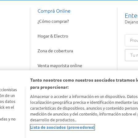
Comprá Online
Ente
¿Cómo comprar?
Dejanos
Hogar & Electro
Prov
Zona de cobertura
Venta mayorista online
Tanto nosotros como nuestros asociados tratamos l
Gift cards empresariales
para proporcionar:
ccionistas
ón de un
Almacenar o acceder a información en un dispositivo. Datos
los datos
localización geográfica precisa e identificación mediante la
ck en el
características de dispositivos. anuncios y contenido person
medición de anuncios y del contenido, información sobre el 
adas y no
desarrollo de productos..
Lista de asociados (proveedores)