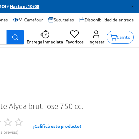
TRO!⚡
Hasta el 10/08
ones
Mi Carrefour
Sucursales
Disponibilidad de entrega
Carrito
Entrega inmediata
Favoritos
Ingresar
e Alyda brut rose 750 cc.
¡Calificá este producto!
es previas