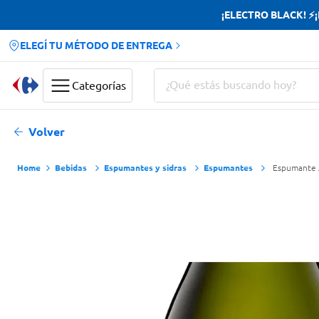
¡ELECTRO BLACK! ⚡¡H
ELEGÍ TU MÉTODO DE ENTREGA
¿Qué estás buscando hoy?
Categorías
Términos más buscados
Volver
Yerba
Bebidas
Espumantes y sidras
Espumantes
Espumante A
Cerveza
Doves
Jabon Tocador