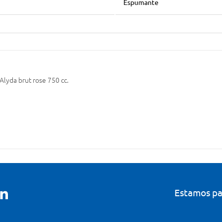
Espumante
lyda brut rose 750 cc.
Estamos pa