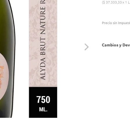
$
37
.
333
,
33
1 L
Precio sin Impues
Cambios y Dev